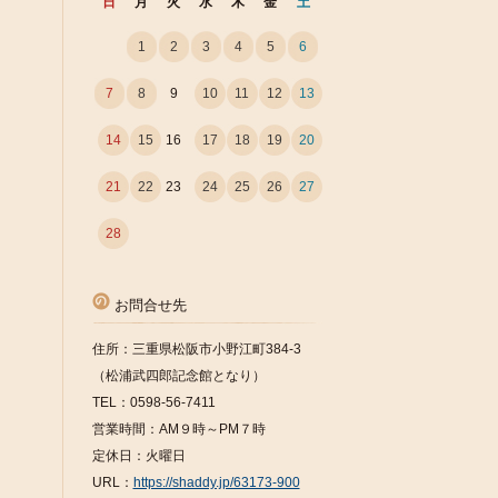
日
月
火
水
木
金
土
1
2
3
4
5
6
7
8
9
10
11
12
13
14
15
16
17
18
19
20
21
22
23
24
25
26
27
28
お問合せ先
住所：三重県松阪市小野江町384-3
（松浦武四郎記念館となり）
TEL：0598-56-7411
営業時間：AM９時～PM７時
定休日：火曜日
URL：
https://shaddy.jp/63173-900