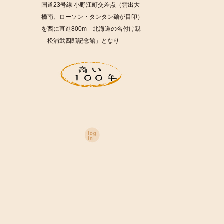
国道23号線 小野江町交差点（雲出大
橋南、ローソン・タンタン麺が目印）
を西に直進800m 北海道の名付け親
「松浦武四郎記念館」となり