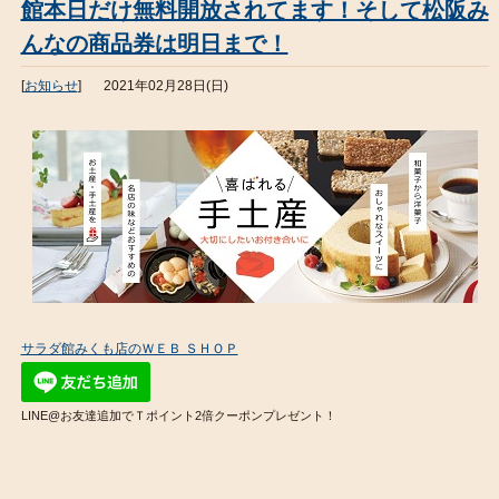
館本日だけ無料開放されてます！そして松阪み
んなの商品券は明日まで！
[
お知らせ
]
2021年02月28日(日)
サラダ館みくも店のＷＥＢ ＳＨＯＰ
LINE@お友達追加でＴポイント2倍クーポンプレゼント！