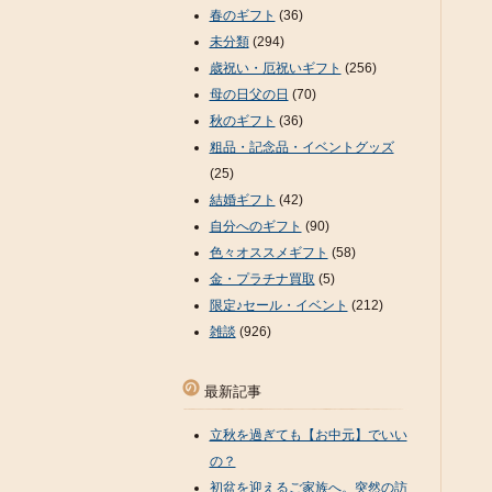
春のギフト
(36)
未分類
(294)
歳祝い・厄祝いギフト
(256)
母の日父の日
(70)
秋のギフト
(36)
粗品・記念品・イベントグッズ
(25)
結婚ギフト
(42)
自分へのギフト
(90)
色々オススメギフト
(58)
金・プラチナ買取
(5)
限定♪セール・イベント
(212)
雑談
(926)
最新記事
立秋を過ぎても【お中元】でいい
の？
初盆を迎えるご家族へ。突然の訪