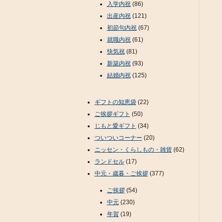
入学内祝
(86)
出産内祝
(121)
初節句内祝
(67)
就職内祝
(61)
快気祝
(81)
新築内祝
(93)
結婚内祝
(125)
ギフトの知恵袋
(22)
ご挨拶ギフト
(50)
じもと愛ギフト
(34)
ついついコーナー
(20)
ニッセン・くらしもの・雑貨
(62)
ランドセル
(17)
中元・歳暮・ご挨拶
(377)
ご挨拶
(54)
中元
(230)
年賀
(19)