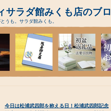
ィサラダ館みくも店のブ
がとうも。サラダ館みくも。
今日は松浦武四郎を称える日！松浦武四郎記念