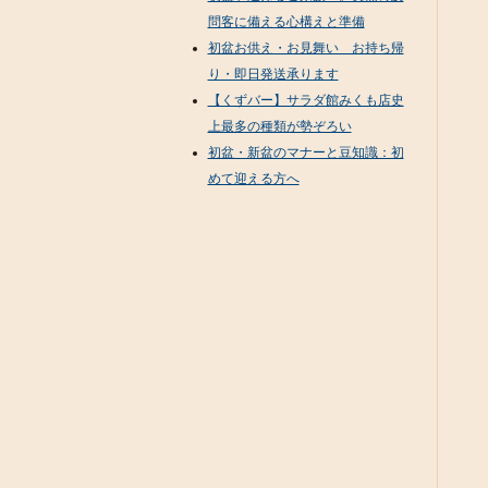
問客に備える心構えと準備
初盆お供え・お見舞い お持ち帰
り・即日発送承ります
【くずバー】サラダ館みくも店史
上最多の種類が勢ぞろい
初盆・新盆のマナーと豆知識：初
めて迎える方へ