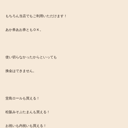
もちろん当店でもご利用いただけます！
あか券あお券ともＯＫ。
使い切らなかったからといっても
換金はできません。
堂島ロールも買える！
松阪みそぶたまんも買える！
お祝いも内祝いも買える！