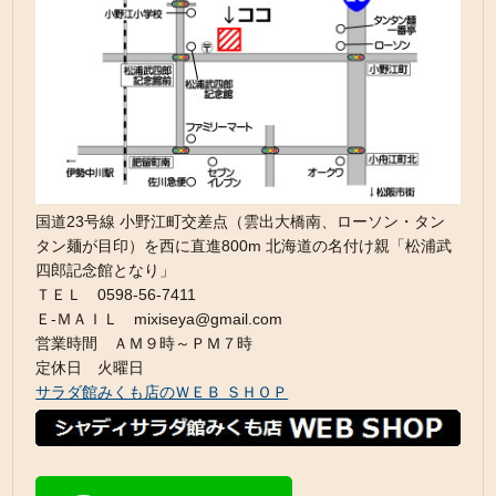
国道23号線 小野江町交差点（雲出大橋南、ローソン・タン
タン麺が目印）を西に直進800m 北海道の名付け親「松浦武
四郎記念館となり」
ＴＥＬ 0598-56-7411
Ｅ-ＭＡＩＬ mixiseya@gmail.com
営業時間 ＡＭ９時～ＰＭ７時
定休日 火曜日
サラダ館みくも店のＷＥＢ ＳＨＯＰ