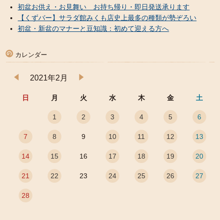
初盆お供え・お見舞い お持ち帰り・即日発送承ります
【くずバー】サラダ館みくも店史上最多の種類が勢ぞろい
初盆・新盆のマナーと豆知識：初めて迎える方へ
カレンダー
2021年2月
日
月
火
水
木
金
土
1
2
3
4
5
6
7
8
9
10
11
12
13
14
15
16
17
18
19
20
21
22
23
24
25
26
27
28