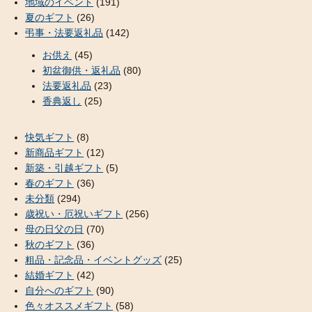
地域のイベント
(191)
夏のギフト
(26)
弔事・法要返礼品
(142)
お供え
(45)
初盆御供・返礼品
(80)
法要返礼品
(23)
香典返し
(25)
快気ギフト
(8)
新商品ギフト
(12)
新築・引越ギフト
(5)
春のギフト
(36)
未分類
(294)
歳祝い・厄祝いギフト
(256)
母の日父の日
(70)
秋のギフト
(36)
粗品・記念品・イベントグッズ
(25)
結婚ギフト
(42)
自分へのギフト
(90)
色々オススメギフト
(58)