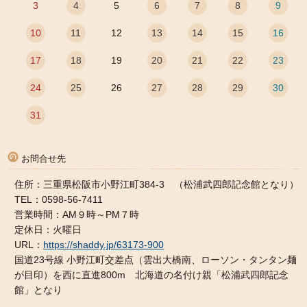
3
4
5
6
7
8
9
10
11
12
13
14
15
16
17
18
19
20
21
22
23
24
25
26
27
28
29
30
31
お問合せ先
住所：三重県松阪市小野江町384-3 （松浦武四郎記念館となり）
TEL：0598-56-7411
営業時間：AM９時～PM７時
定休日：火曜日
URL：
https://shaddy.jp/63173-900
国道23号線 小野江町交差点（雲出大橋南、ローソン・タンタン麺
が目印）を西に直進800m 北海道の名付け親「松浦武四郎記念
館」となり