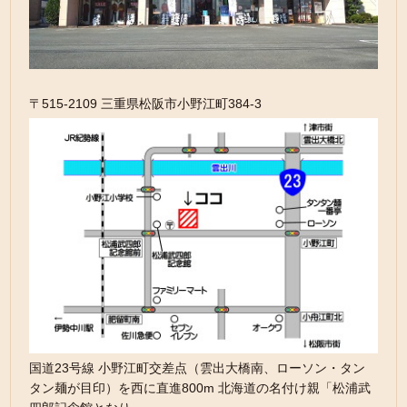
〒515-2109 三重県松阪市小野江町384-3
国道23号線 小野江町交差点（雲出大橋南、ローソン・タン
タン麺が目印）を西に直進800m 北海道の名付け親「松浦武