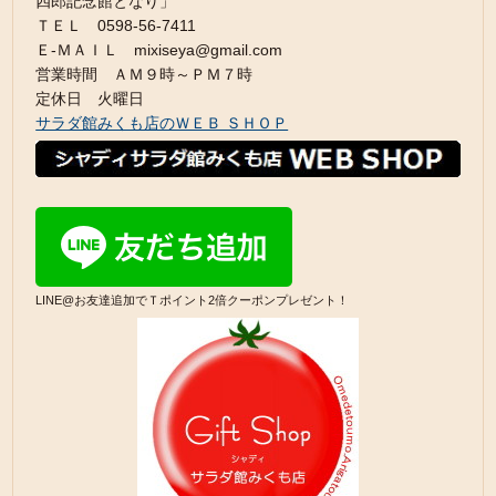
四郎記念館となり」
ＴＥＬ 0598-56-7411
Ｅ-ＭＡＩＬ mixiseya@gmail.com
営業時間 ＡＭ９時～ＰＭ７時
定休日 火曜日
サラダ館みくも店のＷＥＢ ＳＨＯＰ
LINE@お友達追加でＴポイント2倍クーポンプレゼント！