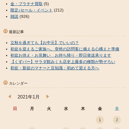
金・プラチナ買取
(5)
限定♪セール・イベント
(212)
雑談
(926)
最新記事
立秋を過ぎても【お中元】でいいの？
初盆を迎えるご家族へ。突然の訪問客に備える心構えと準備
初盆お供え・お見舞い お持ち帰り・即日発送承ります
【くずバー】サラダ館みくも店史上最多の種類が勢ぞろい
初盆・新盆のマナーと豆知識：初めて迎える方へ
カレンダー
2021年1月
日
月
火
水
木
金
土
1
2