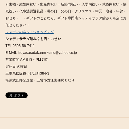
引出物・結婚内祝い・出産内祝い・新築内祝い・入学内祝い・就職内祝い・快
気祝い・仏事法要返礼品・母の日・父の日・クリスマス・中元・歳暮・年賀・
おせち・・・ギフトのことなら、ギフト専門店シャディサラダ館みくも店にお
任せください！
シャディのネットショッピング
シャディサラダ館みくも店・いせや
TEL 0598-56-7411
E-MAIL iseyasaradakanmikumo@yahoo.co.jp
営業時間 AM９時～PM７時
定休日 火曜日
三重県松阪市小野江町384-3
松浦武四郎記念館・三雲小野江郵便局となり