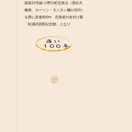
国道23号線 小野江町交差点（雲出大
橋南、ローソン・タンタン麺が目印）
を西に直進800m 北海道の名付け親
「松浦武四郎記念館」となり