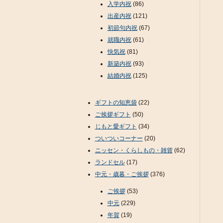
入学内祝
(86)
出産内祝
(121)
初節句内祝
(67)
就職内祝
(61)
快気祝
(81)
新築内祝
(93)
結婚内祝
(125)
ギフトの知恵袋
(22)
ご挨拶ギフト
(50)
じもと愛ギフト
(34)
ついついコーナー
(20)
ニッセン・くらしもの・雑貨
(62)
ランドセル
(17)
中元・歳暮・ご挨拶
(376)
ご挨拶
(53)
中元
(229)
年賀
(19)