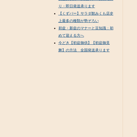
り・即日発送承ります
【くずバー】サラダ館みくも店史
上最多の種類が勢ぞろい
初盆・新盆のマナーと豆知識：初
めて迎える方へ
今どき【初盆御供】【初盆御見
舞】の方法 全国発送承ります