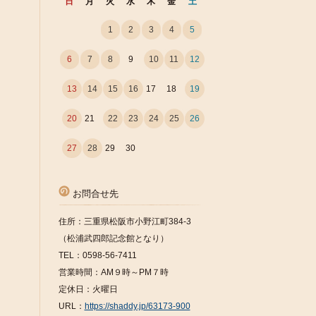
日
月
火
水
木
金
土
1
2
3
4
5
6
7
8
9
10
11
12
13
14
15
16
17
18
19
20
21
22
23
24
25
26
27
28
29
30
お問合せ先
住所：三重県松阪市小野江町384-3
（松浦武四郎記念館となり）
TEL：0598-56-7411
営業時間：AM９時～PM７時
定休日：火曜日
URL：
https://shaddy.jp/63173-900