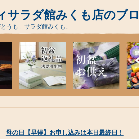
ィサラダ館みくも店のブ
がとうも。サラダ館みくも。
母の日【早得】お申し込みは本日最終日！