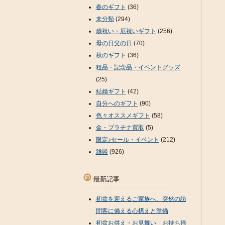
春のギフト
(36)
未分類
(294)
歳祝い・厄祝いギフト
(256)
母の日父の日
(70)
秋のギフト
(36)
粗品・記念品・イベントグッズ
(25)
結婚ギフト
(42)
自分へのギフト
(90)
色々オススメギフト
(58)
金・プラチナ買取
(5)
限定♪セール・イベント
(212)
雑談
(926)
最新記事
初盆を迎えるご家族へ。突然の訪
問客に備える心構えと準備
初盆お供え・お見舞い お持ち帰