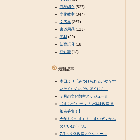
商品紹介
(527)
文化教室
(347)
文房具
(267)
書道用品
(121)
画材
(20)
知育玩具
(18)
豆知識
(18)
最新記事
本日より「みつけられるかな？す
いぞくかんのだいぼうけん」
８月の文化教室スケジュール
【まちゼミ デッサン体験教室 参
加者募集！】
今年もやります！「すいぞくかん
のだいぼうけん」
7月の文化教室スケジュール