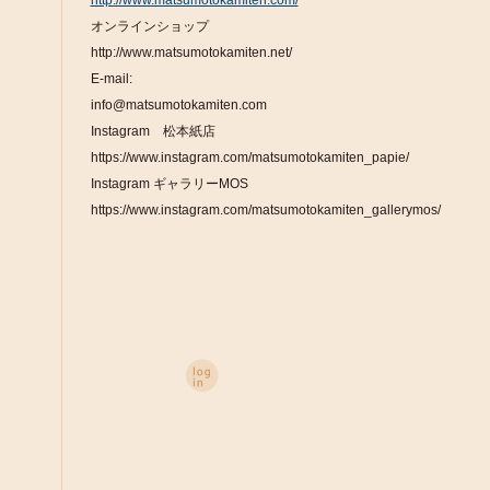
http://www.matsumotokamiten.com/
オンラインショップ
http://www.matsumotokamiten.net/
E-mail:
info@matsumotokamiten.com
Instagram 松本紙店
https://www.instagram.com/matsumotokamiten_papie/
Instagram ギャラリーMOS
https://www.instagram.com/matsumotokamiten_gallerymos/