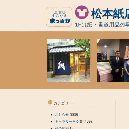
松本紙
1Fは紙・書道用品の
カテゴリー
おしらせ
(886)
ギャラリーＭＯＳ
(459)
その他
(81)