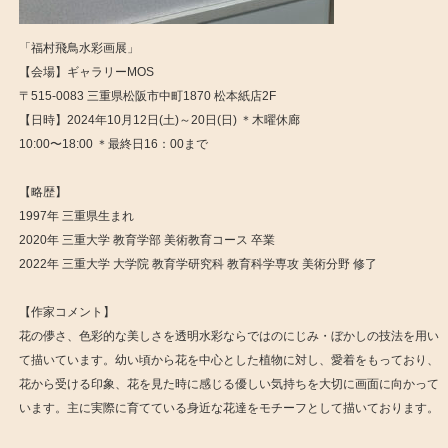
「福村飛鳥水彩画展」
【会場】ギャラリーMOS
〒515-0083 三重県松阪市中町1870 松本紙店2F
【日時】2024年10月12日(土)～20日(日) ＊木曜休廊
10:00〜18:00 ＊最終日16：00まで
【略歴】
1997年 三重県生まれ
2020年 三重大学 教育学部 美術教育コース 卒業
2022年 三重大学 大学院 教育学研究科 教育科学専攻 美術分野 修了
【作家コメント】
花の儚さ、色彩的な美しさを透明水彩ならではのにじみ・ぼかしの技法を用い
て描いています。幼い頃から花を中心とした植物に対し、愛着をもっており、
花から受ける印象、花を見た時に感じる優しい気持ちを大切に画面に向かって
います。主に実際に育てている身近な花達をモチーフとして描いております。