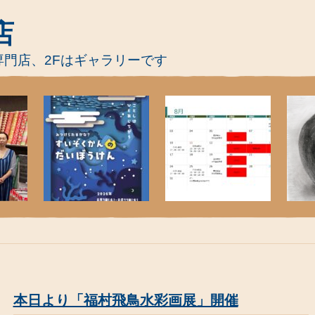
店
専門店、2Fはギャラリーです
本日より「福村飛鳥水彩画展」開催