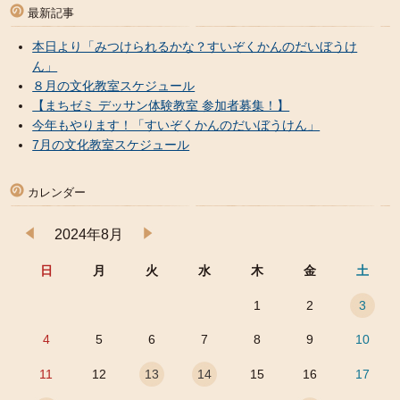
最新記事
本日より「みつけられるかな？すいぞくかんのだいぼうけ
ん」
８月の文化教室スケジュール
【まちゼミ デッサン体験教室 参加者募集！】
今年もやります！「すいぞくかんのだいぼうけん」
7月の文化教室スケジュール
カレンダー
2024年8月
日
月
火
水
木
金
土
1
2
3
4
5
6
7
8
9
10
11
12
13
14
15
16
17