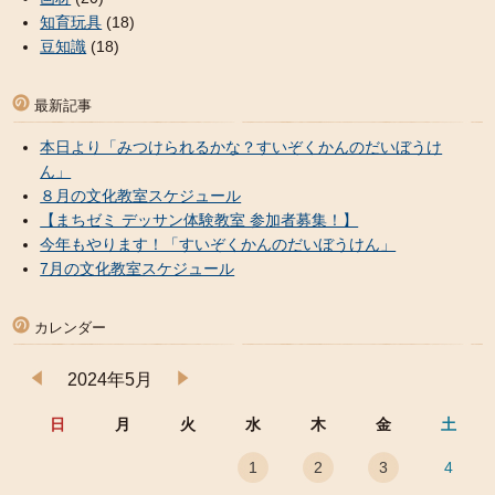
知育玩具
(18)
豆知識
(18)
最新記事
本日より「みつけられるかな？すいぞくかんのだいぼうけ
ん」
８月の文化教室スケジュール
【まちゼミ デッサン体験教室 参加者募集！】
今年もやります！「すいぞくかんのだいぼうけん」
7月の文化教室スケジュール
カレンダー
2024年5月
日
月
火
水
木
金
土
1
2
3
4