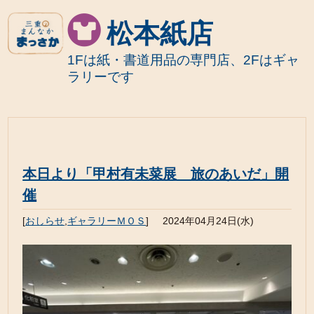
松本紙店
1Fは紙・書道用品の専門店、2Fはギャ
ラリーです
本日より「甲村有未菜展 旅のあいだ」開
催
[
おしらせ
,
ギャラリーＭＯＳ
]
2024年04月24日(水)