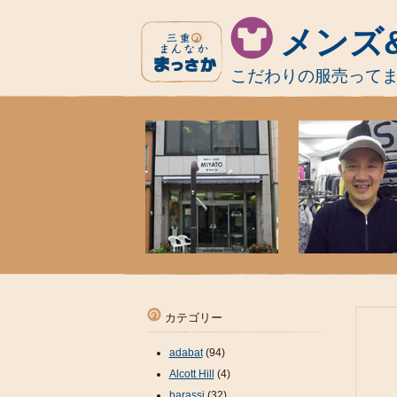
メンズ
こだわりの服売って
カテゴリー
adabat
(94)
Alcott Hill
(4)
barassi
(32)