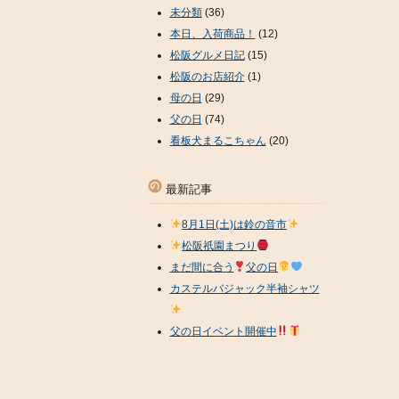
未分類
(36)
本日、入荷商品！
(12)
松阪グルメ日記
(15)
松阪のお店紹介
(1)
母の日
(29)
父の日
(74)
看板犬まるこちゃん
(20)
最新記事
8月1日(土)は鈴の音市
松阪祇園まつり
まだ間に合う
父の日
カステルバジャック半袖シャツ
父の日イベント開催中