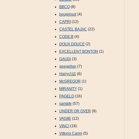
BBCO
(8)
boujeloud
(4)
CAPRI
(12)
CASTEL BAJAC
(22)
CODE:B
(4)
DOUX DOUCE
(2)
EXCELLENT BONTON
(1)
GAUDi
(3)
geegellan
(7)
Harryの話
(6)
McGREGOR
(1)
MIRANITY
(1)
PAGELO
(16)
santafe
(57)
UNDER OR OVER
(9)
VAGIIE
(12)
VINCI
(18)
Vittorio Carini
(5)