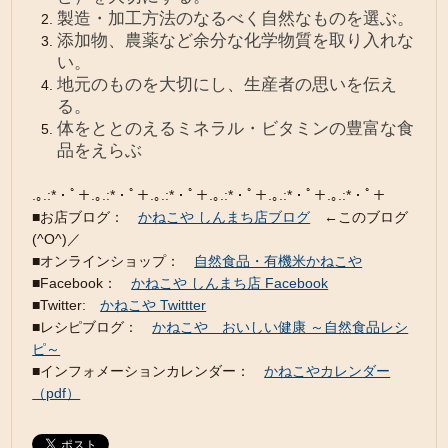
製造・加工方法のなるべく自然なものを選ぶ。
添加物、農薬など余分な化学物質を取り入れな
い。
地元のものを大切にし、生産者の思いを伝え
る。
体をととのえるミネラル・ビタミンの豊富な食
品をえらぶ
.｡.:*・ﾟ＋.｡.:*・ﾟ＋.｡.:*・ﾟ＋.｡.:*・ﾟ＋.｡.:*・ﾟ＋.｡.:*・ﾟ＋
■お店ブログ：
かねこや しんまち店ブログ
←このブログ
(^O^)／
■オンラインショップ：
自然食品・有機米かねこや
■Facebook：
かねこや しんまち店 Facebook
■Twitter:
かねこや Twittter
■レシピブログ：
かねこや おいしい健康 ～自然食品レシ
ピ～
■インフォメーションカレンダー：
かねこやカレンダー
（pdf）