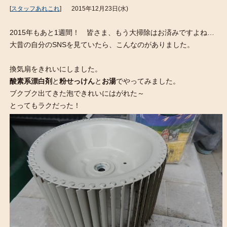
[
スタッフあれこれ
]
2015年12月23日(水)
2015年もあと1週間！ 皆さま、もう大掃除はお済みですよね…
大昔の自分のSNSを見ていたら、こんなのがありました。
換気扇をきれいにしました。
酸素系漂白剤
と
粉せっけん
と
お湯
でやってみました。
ブクブク出てきた泡できれいにはがれた～
とってもラクだった！