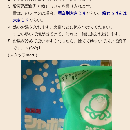
酸素系漂白剤と粉せっけんを振り入れます。
量はこのファンの場合、
漂白剤大さじ４
ぐらい、
粉せっけんは
大さじ２
ぐらい。
熱いお湯を入れます。火傷などに気をつけてください。
すごい勢いで泡が出てきて、汚れと一緒にあふれ出します。
お湯が冷めて扱いやすくなったら、捨ててゆすいで拭いて終了
です。ヽ(^o^)丿
（スタッフmoru）