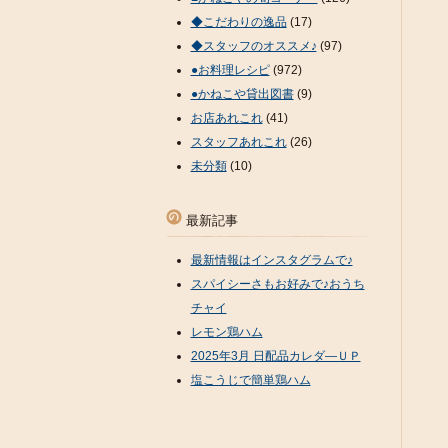
◆こだわりの逸品
(17)
◆スタッフのオススメ♪
(97)
●お料理レシピ
(972)
●かねこや貸出図書
(9)
お店あれこれ
(41)
スタッフあれこれ
(26)
未分類
(10)
最新記事
最新情報はインスタグラムで♪
スパイシーさもお好みで♪おうち
チャイ
レモン鶏ハム
2025年3月 日配品カレダ―ＵＰ
塩こうじで簡単鶏ハム