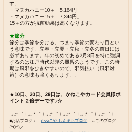
す。
・マヌカハニー10＋ 5,184円
・マヌカハニー15＋ 7,344円。
15＋の方が抗菌効果は高くなります。
★節分
節分は季節を分ける、つまり季節の変わり目とい
う意味です。立春・立夏・立秋・立冬の前日には
必ずあります。年の初めである2月3日を特に強調
するのは江戸時代以降の風習のようです。この時
期は風邪をひきやすいので、邪気払い（風邪対
策）の意味も強くあります。。
★
10日、20日、29日は、かねこやカード会員様ポ
イント２倍デーです
♪
☆
..｡.:*・ﾟ＋.｡.:*・ﾟ＋.｡.:*・ﾟ＋.｡.:*・ﾟ＋.｡.:*・ﾟ＋.｡.:*・ﾟ＋
■お店ブログ：
かねこや しんまちブログ
←このブログ
(^O^)／