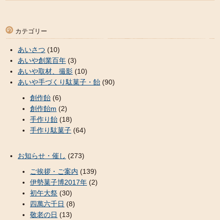
カテゴリー
あいさつ
(10)
あいや創業百年
(3)
あいや取材、撮影
(10)
あいや手づくり駄菓子・飴
(90)
創作飴
(6)
創作飴m
(2)
手作り飴
(18)
手作り駄菓子
(64)
お知らせ・催し
(273)
ご挨拶・ご案内
(139)
伊勢菓子博2017年
(2)
初午大祭
(30)
四萬六千日
(8)
敬老の日
(13)