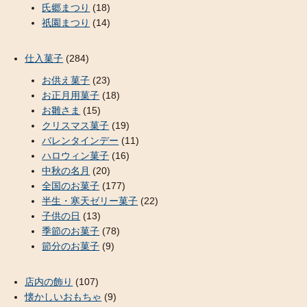
氏郷まつり
(18)
祇園まつり
(14)
仕入菓子
(284)
お供え菓子
(23)
お正月用菓子
(18)
お雛さま
(15)
クリスマス菓子
(19)
バレンタインデー
(11)
ハロウィン菓子
(16)
中秋の名月
(20)
全国のお菓子
(177)
半生・寒天ゼリー菓子
(22)
子供の日
(13)
季節のお菓子
(78)
節分のお菓子
(9)
店内の飾り
(107)
懐かしいおもちゃ
(9)