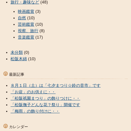
旅行・趣味など
(48)
映画鑑賞
(3)
自然
(10)
芸術鑑賞
(10)
視察、旅行
(8)
音楽鑑賞
(17)
未分類
(0)
松阪木綿
(10)
最新記事
８月１日（土）は「七夕まつり☆鈴の音市」です
「お盆」のお供えに・・
「松阪祇園まつり」の飾りつけに・・
「松阪撫子どんな花？祭り」開催です
「梅雨」の飾り付けに・・
カレンダー