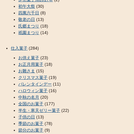
初午大祭
(30)
四萬六千日
(8)
敬老の日
(13)
氏郷まつり
(18)
祇園まつり
(14)
仕入菓子
(284)
お供え菓子
(23)
お正月用菓子
(18)
お雛さま
(15)
クリスマス菓子
(19)
バレンタインデー
(11)
ハロウィン菓子
(16)
中秋の名月
(20)
全国のお菓子
(177)
半生・寒天ゼリー菓子
(22)
子供の日
(13)
季節のお菓子
(78)
節分のお菓子
(9)