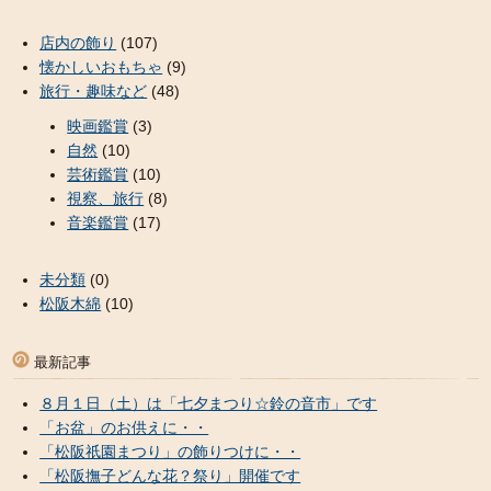
店内の飾り
(107)
懐かしいおもちゃ
(9)
旅行・趣味など
(48)
映画鑑賞
(3)
自然
(10)
芸術鑑賞
(10)
視察、旅行
(8)
音楽鑑賞
(17)
未分類
(0)
松阪木綿
(10)
最新記事
８月１日（土）は「七夕まつり☆鈴の音市」です
「お盆」のお供えに・・
「松阪祇園まつり」の飾りつけに・・
「松阪撫子どんな花？祭り」開催です