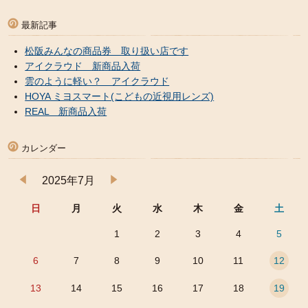
最新記事
松阪みんなの商品券 取り扱い店です
アイクラウド 新商品入荷
雲のように軽い？ アイクラウド
HOYA ミヨスマート(こどもの近視用レンズ)
REAL 新商品入荷
カレンダー
2025年7月
日
月
火
水
木
金
土
1
2
3
4
5
6
7
8
9
10
11
12
13
14
15
16
17
18
19