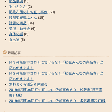
納品事例
(5)
羽毛ふとん
(2)
羽毛布団の打ち直し事例
(60)
腰肩楽寝敷ふとん
(15)
話題の商品
(34)
講演 勉強会
(6)
身体の話
(8)
食べ物
(8)
最新記事
第３弾松阪市コロナに負けるな！『松阪みんなの商品券』当
店も使えます！
第２弾松阪市コロナに負けるな！『松阪みんなの商品券』当
店も使えます！
無料まくら測定＆体験会
2019年羽毛布団打ち直しのご依頼事例６０…松阪市(旧三雲
町）M様
2019年羽毛布団打ち直しのご依頼事例５９…多気郡明和町I様