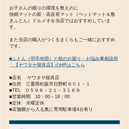
お子さんの眠りの環境を整えのに
快眠マットの
新・高反発マット（ベットマット＆敷
きふとん）
ドルメオを当店ではおすすめしていま
す。
また当店の職人がつくるまくらもご一緒におすすめ
です。
■ふとん（羽毛布団）と枕のお困り・お悩み事相談所
【ヤワタヤ寝具店】のHPはこちら
■店名 ヤワタヤ寝具店
■住所 三重県松阪市日野町６０１－１
■TEL ０５９８－２１－３１６９
■営業時間 10：00～18：00
■定休 水曜定休
■店舗横から入る奥に専用駐車場4台有り