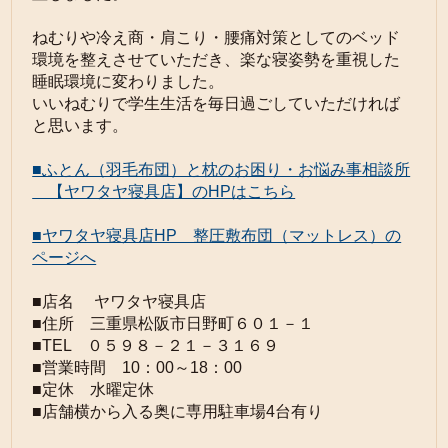
ねむりや冷え商・肩こり・腰痛対策としてのベッド
環境を整えさせていただき、楽な寝姿勢を重視した
睡眠環境に変わりました。
いいねむりで学生生活を毎日過ごしていただければ
と思います。
■ふとん（羽毛布団）と枕のお困り・お悩み事相談所
【ヤワタヤ寝具店】のHPはこちら
■ヤワタヤ寝具店HP 整圧敷布団（マットレス）の
ページへ
■店名 ヤワタヤ寝具店
■住所 三重県松阪市日野町６０１－１
■TEL ０５９８－２１－３１６９
■営業時間 10：00～18：00
■定休 水曜定休
■店舗横から入る奥に専用駐車場4台有り