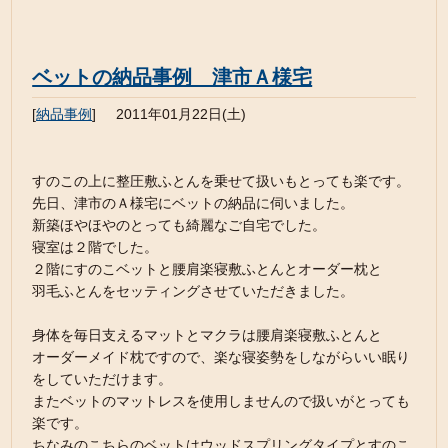
ベットの納品事例 津市Ａ様宅
[
納品事例
]
2011年01月22日(土)
すのこの上に整圧敷ふとんを乗せて扱いもとっても楽です。
先日、津市のＡ様宅にベットの納品に伺いました。
新築ほやほやのとっても綺麗なご自宅でした。
寝室は２階でした。
２階にすのこベットと腰肩楽寝敷ふとんとオーダー枕と
羽毛ふとんをセッティングさせていただきました。
身体を毎日支えるマットとマクラは腰肩楽寝敷ふとんと
オーダーメイド枕ですので、楽な寝姿勢をしながらいい眠り
をしていただけます。
またベットのマットレスを使用しませんので扱いがとっても
楽です。
ちなみのこちらのベットはウッドスプリングタイプとすのこ