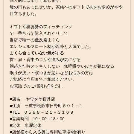
個人的には楽しく感じます。
母の日もあったせいか、家族へのギフトで枕をお求めがやや
目立ちました。
ギフトや寝姿勢のフィッティング
で一番合って購入されたりして
当店で唯一の低反発まくら
エンジェルフロート枕が以外と人気でした。
まくら合っていない気がする
首・肩・背中のコリや痛みが気になる
朝起きた時スッキリしない 無呼吸やいびきが気になる
眠りが浅い・寝つきが悪いなどお悩みの方は
ご気軽に当店までご相談ください。
お電話でのご相談もOKです。
■店名 ヤワタヤ寝具店
■住所 三重県松阪市日野町６０１－１
■TEL ０５９８－２１－３１６９
■営業時間 10：00～18：00
■定休 水曜定休
■店舗横から入る奥に専用駐車場4台有り