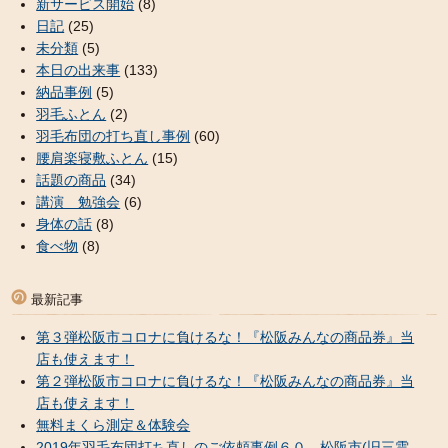
新サービス開始
(8)
日記
(25)
未分類
(5)
本日の出来事
(133)
納品事例
(5)
羽毛ふとん
(2)
羽毛布団の打ち直し事例
(60)
腰肩楽寝敷ふとん
(15)
話題の商品
(34)
講演 勉強会
(6)
身体の話
(8)
食べ物
(8)
最新記事
第３弾松阪市コロナに負けるな！『松阪みんなの商品券』当
店も使えます！
第２弾松阪市コロナに負けるな！『松阪みんなの商品券』当
店も使えます！
無料まくら測定＆体験会
2019年羽毛布団打ち直しのご依頼事例６０…松阪市(旧三雲