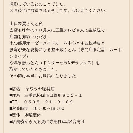
撮影しているとのことでした。
３月後半に放送されるそうです。ぜひ見てください。
山口未翼さんと私
当店も昨年の１０月末に三重テレビさんで生放送で
店舗を撮影いただき、
七つ部屋オーダーメイド枕 を中心とする枕特集と
腰肩が楽な姿勢になる整圧敷ふとん（専門店限定品 カーボ
ンタイプ）
や温泉敷ふとん（ドクターセラNデラックス）を
取材していただきました。
その節は本当にお世話になりました。
■店名 ヤワタヤ寝具店
■住所 三重県松阪市日野町６０１－１
■TEL ０５９８－２１－３１６９
■営業時間 10：00～18：00
■定休 水曜定休
■店舗横から入る奥に専用駐車場4台有り