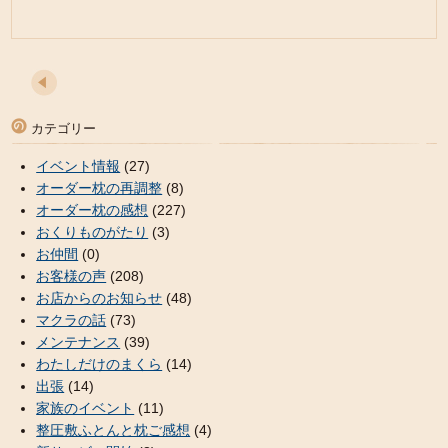
カテゴリー
イベント情報
(27)
オーダー枕の再調整
(8)
オーダー枕の感想
(227)
おくりものがたり
(3)
お仲間
(0)
お客様の声
(208)
お店からのお知らせ
(48)
マクラの話
(73)
メンテナンス
(39)
わたしだけのまくら
(14)
出張
(14)
家族のイベント
(11)
整圧敷ふとんと枕ご感想
(4)