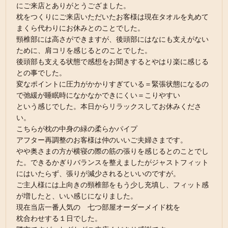
にご来店とありがとうござました。
枕をつくりにご来店いただいたお客様は現在タオルを丸めて
まくら代わりにお休みとのことでした。
頸椎部には高さができますが、後頭部にはなにも支えがない
ために、肩コリを感じるとのことでした。
後頭部も支える状態で感想をお聞きするとやはり楽に感じる
との事でした。
変なポイントに圧力がかかりすぎている＝緊張状態になるの
で弛緩が睡眠時になかなかできにくい＝こりやすい
という感じでした。本日からリラックスしてお休みくださ
い。
こちらが枕の中身の緑の柔らかパイプ
アフター再調整のお客様は仲のいいご夫婦さまです。
やや奥さまの方が横寝の際の筋の張りを感じるとのことでし
た。できるかぎりバランスを整えましたがジャストフィット
にはいたらず、張りが減少されるといいのですが。
ご主人様には上向きの頸椎部をもう少し充填し、フィット感
が増したと、いい感じになりました。
現在当店一番人気の 七つ部屋オーダーメイド枕を
枕合わせする１日でした。