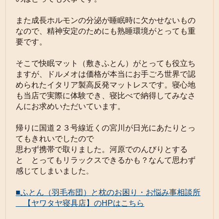
また成長ホルモンの分泌が睡眠時に欠かせないもの
なので、精神安定のためにも熟睡環境がとっても重
要です。
そこで快眠マット（敷きふとん）がとっても役立ち
ますが、ドルメオは価格が本当にお手ごろ世界で認
められたイタリア製高反発マットレスです。寝心地
も当店で実際に体験でき、寝比べで納得してみなさ
んにお求めいただいています。
帰りに国道２３号線近くの宮川が日光にあたりとっ
てもきれいでしたので
思わず携帯で取りました。河原でのんびりとする
と とってもリラックスできるかも？なんて思わず
感じてしまいました
。
■ふとん（羽毛布団）と枕のお困り・お悩み事相談所
【ヤワタヤ寝具店】のHPはこちら