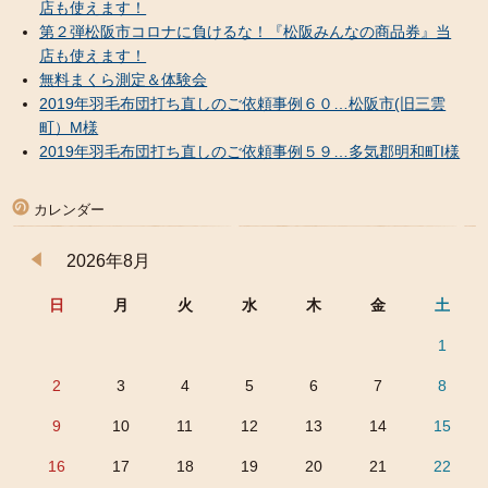
店も使えます！
第２弾松阪市コロナに負けるな！『松阪みんなの商品券』当
店も使えます！
無料まくら測定＆体験会
2019年羽毛布団打ち直しのご依頼事例６０…松阪市(旧三雲
町）M様
2019年羽毛布団打ち直しのご依頼事例５９…多気郡明和町I様
カレンダー
2026年8月
日
月
火
水
木
金
土
1
2
3
4
5
6
7
8
9
10
11
12
13
14
15
16
17
18
19
20
21
22