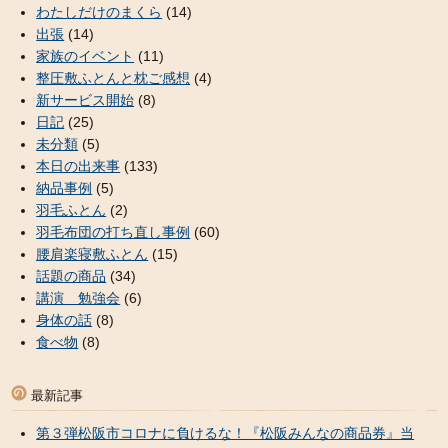
わたしだけのまくら
(14)
出張
(14)
家族のイベント
(11)
整圧敷ふとんと枕ご感想
(4)
新サービス開始
(8)
日記
(25)
未分類
(5)
本日の出来事
(133)
納品事例
(5)
羽毛ふとん
(2)
羽毛布団の打ち直し事例
(60)
腰肩楽寝敷ふとん
(15)
話題の商品
(34)
講演 勉強会
(6)
身体の話
(8)
食べ物
(8)
最新記事
第３弾松阪市コロナに負けるな！『松阪みんなの商品券』当