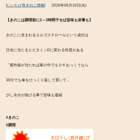
[
しいたけ等きのこ情報
]
2026年06月10日(水)
【きのこは調理前に2～3時間干せば旨味も栄養も】
きのこに含まれるエルゴステロールという成分は
日光に当たるとビタミンDに変わる性質がある
「紫外線が当たれば家の中でもＯＫおっくうなら
30分でも傘をひっくり返して置いて」
少し水分が抜ける事で旨味も凝縮 ‪
#‎きのこ‬ ‪
#‎調理‬