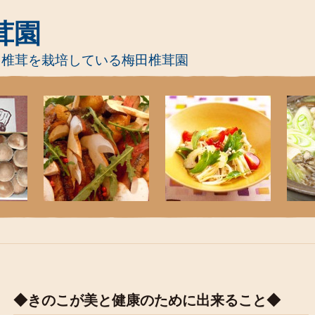
茸園
て椎茸を栽培している梅田椎茸園
◆きのこが美と健康のために出来ること◆