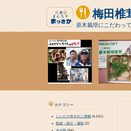
梅田椎
原木栽培にこだわっ
カテゴリー
しいたけ等きのこ情報
(4,241)
取材・紹介・撮影
(2)
未分類
(84)