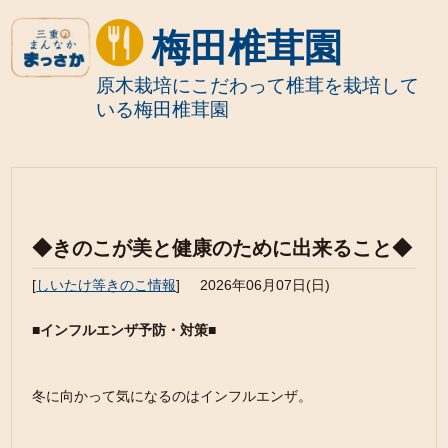
梅田椎茸園
原木栽培にこだわって椎茸を栽培して
いる梅田椎茸園
◆きのこが美と健康のために出来ること◆
[
しいたけ等きのこ情報
]
2026年06月07日(日)
■インフルエンザ予防・対策■
冬に向かって気になるのはインフルエンザ。