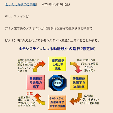
[
しいたけ等きのこ情報
]
2024年08月16日(金)
ホモシスティンは
アミノ酸であるメチオニンが代謝される過程で生成される物質で
ビタミンB群の欠乏などでホモシスティン濃度が上昇することがある。