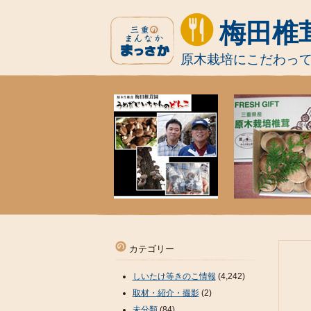
梅田椎
原木栽培にこだわっ
カテゴリー
しいたけ等きのこ情報
(4,242)
取材・紹介・撮影
(2)
未分類
(84)