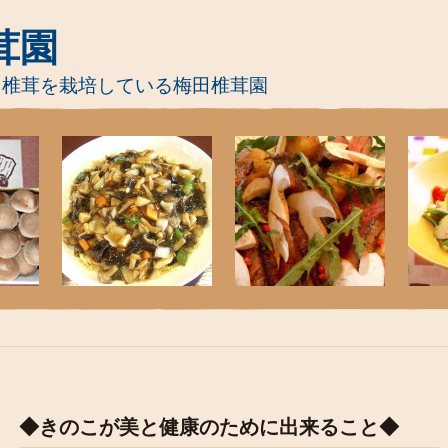
茸園
て椎茸を栽培している梅田椎茸園
◆きのこが美と健康のために出来ること◆