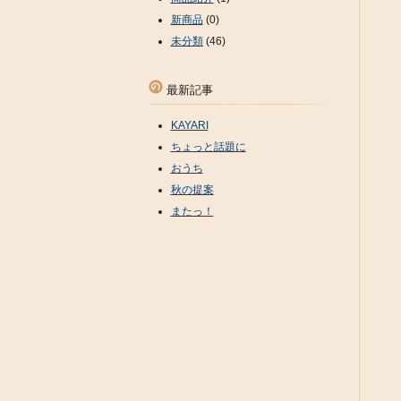
新商品
(0)
未分類
(46)
最新記事
KAYARI
ちょっと話題に
おうち
秋の提案
またっ！