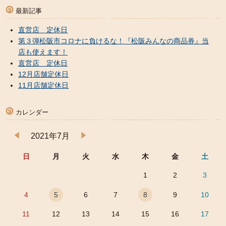
最新記事
直営店 定休日
第３弾松阪市コロナに負けるな！『松阪みんなの商品券』当
店も使えます！
直営店 定休日
12月店舗定休日
11月店舗定休日
カレンダー
2021年7月
日
月
火
水
木
金
土
1
2
3
4
5
6
7
8
9
10
11
12
13
14
15
16
17