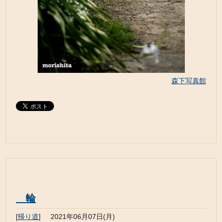
森下写真館
輪
[
帰り道
]
2021年06月07日(月)