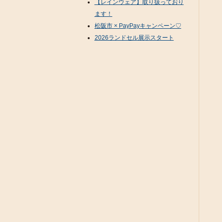
【レインウェア】取り扱っており
ます！
松阪市 × PayPayキャンペーン♡
2026ランドセル展示スタート