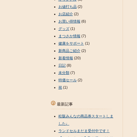
お値打ち品
(2)
お店紹介
(2)
お買い得情報
(6)
グッズ
(1)
まつさか情報
(7)
健康をサポート
(1)
新商品ご紹介
(2)
新着情報
(20)
日記
(8)
未分類
(7)
特価セール
(2)
祝
(1)
最新記事
松阪みんなの商品券スタートしま
した♩
ランドセルまだま受付中です！