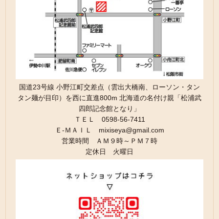
国道23号線 小野江町交差点（雲出大橋南、ローソン・タン
タン麺が目印）を西に直進800m 北海道の名付け親「松浦武
四郎記念館となり」
ＴＥＬ 0598-56-7411
Ｅ-ＭＡＩＬ mixiseya@gmail.com
営業時間 ＡＭ９時～ＰＭ７時
定休日 火曜日