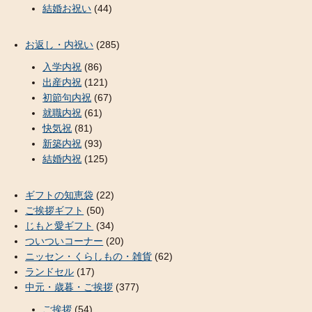
結婚お祝い
(44)
お返し・内祝い
(285)
入学内祝
(86)
出産内祝
(121)
初節句内祝
(67)
就職内祝
(61)
快気祝
(81)
新築内祝
(93)
結婚内祝
(125)
ギフトの知恵袋
(22)
ご挨拶ギフト
(50)
じもと愛ギフト
(34)
ついついコーナー
(20)
ニッセン・くらしもの・雑貨
(62)
ランドセル
(17)
中元・歳暮・ご挨拶
(377)
ご挨拶
(54)