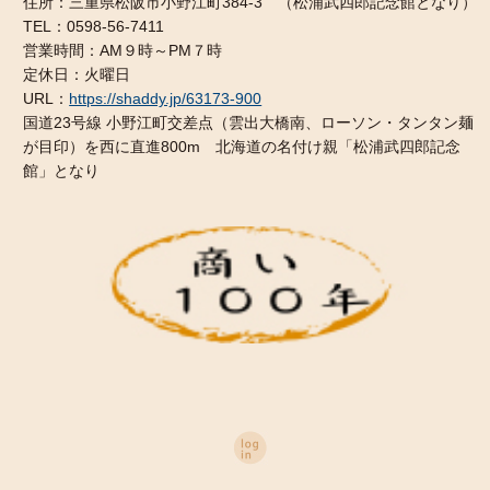
住所：三重県松阪市小野江町384-3 （松浦武四郎記念館となり）
TEL：0598-56-7411
営業時間：AM９時～PM７時
定休日：火曜日
URL：
https://shaddy.jp/63173-900
国道23号線 小野江町交差点（雲出大橋南、ローソン・タンタン麺
が目印）を西に直進800m 北海道の名付け親「松浦武四郎記念
館」となり