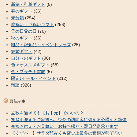
新築・引越ギフト
(5)
春のギフト
(36)
未分類
(294)
歳祝い・厄祝いギフト
(256)
母の日父の日
(70)
秋のギフト
(36)
粗品・記念品・イベントグッズ
(25)
結婚ギフト
(42)
自分へのギフト
(90)
色々オススメギフト
(58)
金・プラチナ買取
(5)
限定♪セール・イベント
(212)
雑談
(926)
最新記事
立秋を過ぎても【お中元】でいいの？
初盆を迎えるご家族へ。突然の訪問客に備える心構えと準備
初盆お供え・お見舞い お持ち帰り・即日発送承ります
【くずバー】サラダ館みくも店史上最多の種類が勢ぞろい