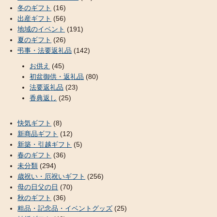
冬のギフト
(16)
出産ギフト
(56)
地域のイベント
(191)
夏のギフト
(26)
弔事・法要返礼品
(142)
お供え
(45)
初盆御供・返礼品
(80)
法要返礼品
(23)
香典返し
(25)
快気ギフト
(8)
新商品ギフト
(12)
新築・引越ギフト
(5)
春のギフト
(36)
未分類
(294)
歳祝い・厄祝いギフト
(256)
母の日父の日
(70)
秋のギフト
(36)
粗品・記念品・イベントグッズ
(25)