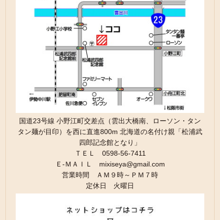
国道23号線 小野江町交差点（雲出大橋南、ローソン・タン
タン麺が目印）を西に直進800m 北海道の名付け親「松浦武
四郎記念館となり」
ＴＥＬ 0598-56-7411
Ｅ-ＭＡＩＬ mixiseya@gmail.com
営業時間 ＡＭ９時～ＰＭ７時
定休日 火曜日