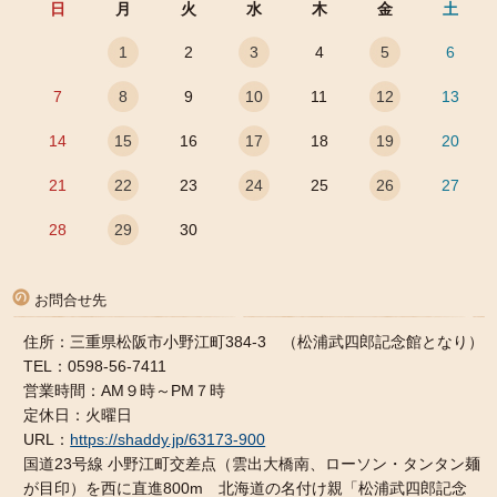
日
月
火
水
木
金
土
1
2
3
4
5
6
7
8
9
10
11
12
13
14
15
16
17
18
19
20
21
22
23
24
25
26
27
28
29
30
お問合せ先
住所：三重県松阪市小野江町384-3 （松浦武四郎記念館となり）
TEL：0598-56-7411
営業時間：AM９時～PM７時
定休日：火曜日
URL：
https://shaddy.jp/63173-900
国道23号線 小野江町交差点（雲出大橋南、ローソン・タンタン麺
が目印）を西に直進800m 北海道の名付け親「松浦武四郎記念