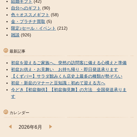
結婚ギフト
(42)
自分へのギフト
(90)
色々オススメギフト
(58)
金・プラチナ買取
(5)
限定♪セール・イベント
(212)
雑談
(926)
最新記事
初盆を迎えるご家族へ。突然の訪問客に備える心構えと準備
初盆お供え・お見舞い お持ち帰り・即日発送承ります
【くずバー】サラダ館みくも店史上最多の種類が勢ぞろい
初盆・新盆のマナーと豆知識：初めて迎える方へ
今どき【初盆御供】【初盆御見舞】の方法 全国発送承りま
す
カレンダー
2026年6月