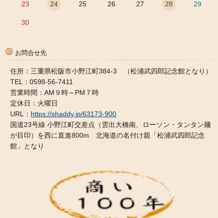
23
24
25
26
27
28
29
30
お問合せ先
住所：三重県松阪市小野江町384-3 （松浦武四郎記念館となり）
TEL：0598-56-7411
営業時間：AM９時～PM７時
定休日：火曜日
URL：
https://shaddy.jp/63173-900
国道23号線 小野江町交差点（雲出大橋南、ローソン・タンタン麺
が目印）を西に直進800m 北海道の名付け親「松浦武四郎記念
館」となり