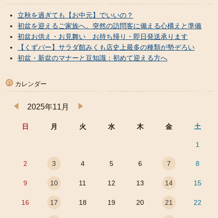
立秋を過ぎても【お中元】でいいの？
初盆を迎えるご家族へ。突然の訪問客に備える心構えと準備
初盆お供え・お見舞い お持ち帰り・即日発送承ります
【くずバー】サラダ館みくも店史上最多の種類が勢ぞろい
初盆・新盆のマナーと豆知識：初めて迎える方へ
カレンダー
2025年11月
日
月
火
水
木
金
土
1
2
3
4
5
6
7
8
9
10
11
12
13
14
15
16
17
18
19
20
21
22