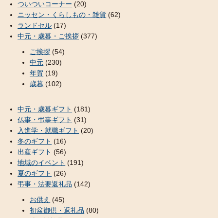
ついついコーナー
(20)
ニッセン・くらしもの・雑貨
(62)
ランドセル
(17)
中元・歳暮・ご挨拶
(377)
ご挨拶
(54)
中元
(230)
年賀
(19)
歳暮
(102)
中元・歳暮ギフト
(181)
仏事・弔事ギフト
(31)
入進学・就職ギフト
(20)
冬のギフト
(16)
出産ギフト
(56)
地域のイベント
(191)
夏のギフト
(26)
弔事・法要返礼品
(142)
お供え
(45)
初盆御供・返礼品
(80)