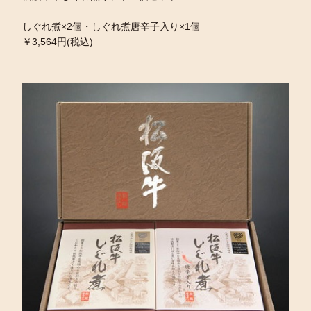
しぐれ煮×2個・しぐれ煮唐辛子入り×1個
￥3,564円(税込)