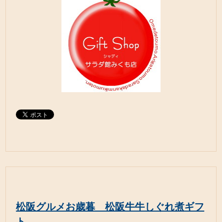
松阪グルメお歳暮 松阪牛牛しぐれ煮ギフ
ト