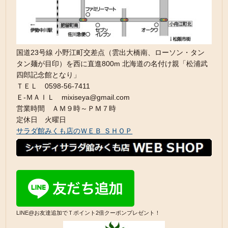
国道23号線 小野江町交差点（雲出大橋南、ローソン・タン
タン麺が目印）を西に直進800m 北海道の名付け親「松浦武
四郎記念館となり」
ＴＥＬ 0598-56-7411
Ｅ-ＭＡＩＬ mixiseya@gmail.com
営業時間 ＡＭ９時～ＰＭ７時
定休日 火曜日
サラダ館みくも店のＷＥＢ ＳＨＯＰ
LINE@お友達追加でＴポイント2倍クーポンプレゼント！