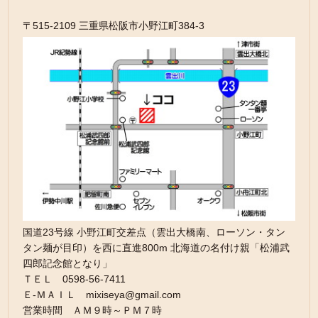
〒515-2109 三重県松阪市小野江町384-3
国道23号線 小野江町交差点（雲出大橋南、ローソン・タン
タン麺が目印）を西に直進800m 北海道の名付け親「松浦武
四郎記念館となり」
ＴＥＬ 0598-56-7411
Ｅ-ＭＡＩＬ mixiseya@gmail.com
営業時間 ＡＭ９時～ＰＭ７時