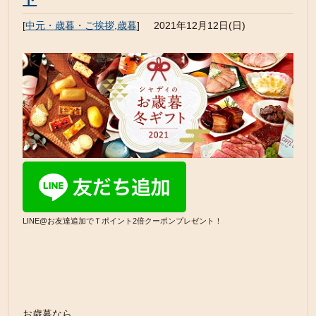
[
中元・歳暮・ご挨拶
,
歳暮
]
2021年12月12日(日)
LINE@お友達追加でＴポイント2倍クーポンプレゼント！
お歳暮なら