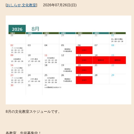
[
おしらせ
,
文化教室
]
2026年07月26日(日)
8月の文化教室スケジュールです。
各教室、生徒募集中！