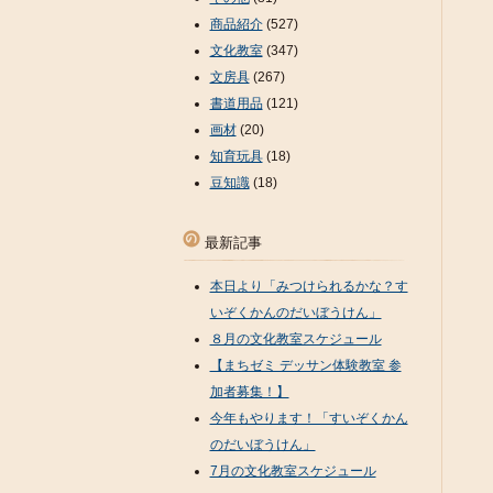
商品紹介
(527)
文化教室
(347)
文房具
(267)
書道用品
(121)
画材
(20)
知育玩具
(18)
豆知識
(18)
最新記事
本日より「みつけられるかな？す
いぞくかんのだいぼうけん」
８月の文化教室スケジュール
【まちゼミ デッサン体験教室 参
加者募集！】
今年もやります！「すいぞくかん
のだいぼうけん」
7月の文化教室スケジュール