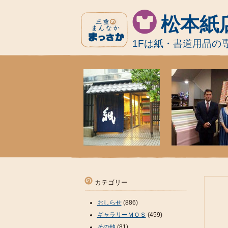
松本紙
1Fは紙・書道用品の
カテゴリー
おしらせ
(886)
ギャラリーＭＯＳ
(459)
その他
(81)