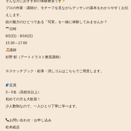
そんな方におすすめの体験教室です
プロの作家・講師が、モチーフを見ながらデッサンの基本をわかりやすくお伝
えします。
絵の魅力のひとつである「写実」を一緒に体験してみませんか？
日時
8/2(日)・8/16(日)
15:30～17:00
講師
杉野 郁（アートイラスト教室講師）
※スケッチブック・鉛筆・消しゴムはこちらでご用意します。
定員
3～5名（高校生以上）
初めての方も大歓迎！
少人数制なので、一人ひとり丁寧に学べます。
お問い合わせ・お申し込み
松本紙店