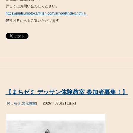
詳しくはお問い合わせください。
https://matsumotokamiten.com/school/index.htmlｈ
弊社ＨＰからもご覧いただけます
【まちゼミ デッサン体験教室 参加者募集！】
[
おしらせ
,
文化教室
]
2026年07月21日(火)