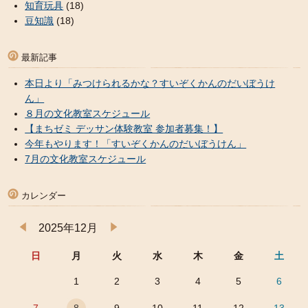
知育玩具
(18)
豆知識
(18)
最新記事
本日より「みつけられるかな？すいぞくかんのだいぼうけ
ん」
８月の文化教室スケジュール
【まちゼミ デッサン体験教室 参加者募集！】
今年もやります！「すいぞくかんのだいぼうけん」
7月の文化教室スケジュール
カレンダー
2025年12月
日
月
火
水
木
金
土
1
2
3
4
5
6