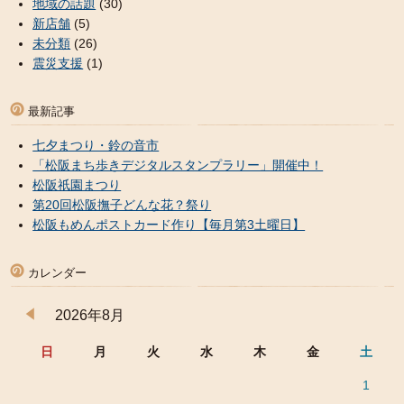
地域の話題
(30)
新店舗
(5)
未分類
(26)
震災支援
(1)
最新記事
七夕まつり・鈴の音市
「松阪まち歩きデジタルスタンプラリー」開催中！
松阪祇園まつり
第20回松阪撫子どんな花？祭り
松阪もめんポストカード作り【毎月第3土曜日】
カレンダー
2026年8月
日
月
火
水
木
金
土
1