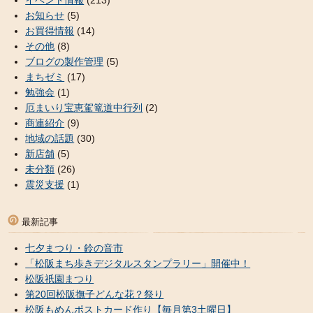
お知らせ
(5)
お買得情報
(14)
その他
(8)
ブログの製作管理
(5)
まちゼミ
(17)
勉強会
(1)
厄まいり宝恵駕篭道中行列
(2)
商連紹介
(9)
地域の話題
(30)
新店舗
(5)
未分類
(26)
震災支援
(1)
最新記事
七夕まつり・鈴の音市
「松阪まち歩きデジタルスタンプラリー」開催中！
松阪祇園まつり
第20回松阪撫子どんな花？祭り
松阪もめんポストカード作り【毎月第3土曜日】