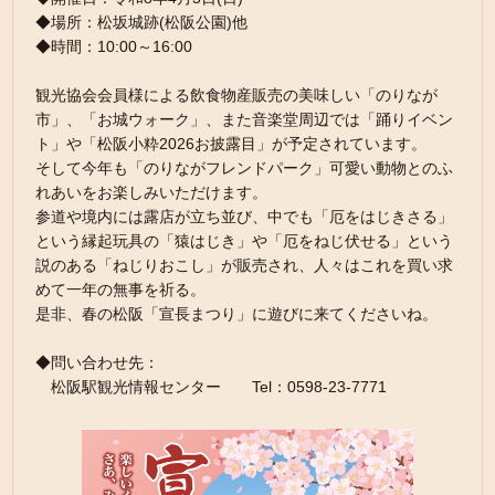
◆場所：松坂城跡(松阪公園)他
◆時間：10:00～16:00
観光協会会員様による飲食物産販売の美味しい「のりなが
市」、「お城ウォーク」、また音楽堂周辺では「踊りイベン
ト」や「松阪小粋2026お披露目」が予定されています。
そして今年も「のりながフレンドパーク」可愛い動物とのふ
れあいをお楽しみいただけます。
参道や境内には露店が立ち並び、中でも「厄をはじきさる」
という縁起玩具の「猿はじき」や「厄をねじ伏せる」という
説のある「ねじりおこし」が販売され、人々はこれを買い求
めて一年の無事を祈る。
是非、春の松阪「宣長まつり」に遊びに来てくださいね。
◆問い合わせ先：
松阪駅観光情報センター Tel：0598-23-7771