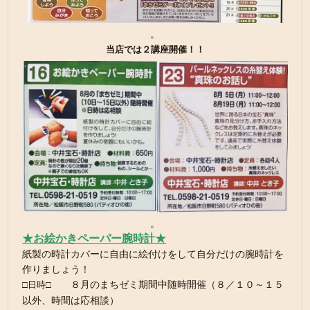
。
当店では２講座開催！！
。
★お絵かきペーパー腕時計★
紙製の時計カバーに自由に絵付けをして自分だけの腕時計を
作りましょう！
８月のまちゼミ期間中随時開催（８／１０～１５
□日時□
以外、時間は応相談）