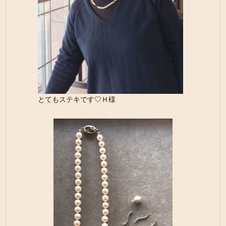
とてもステキです♡Ｈ様
。