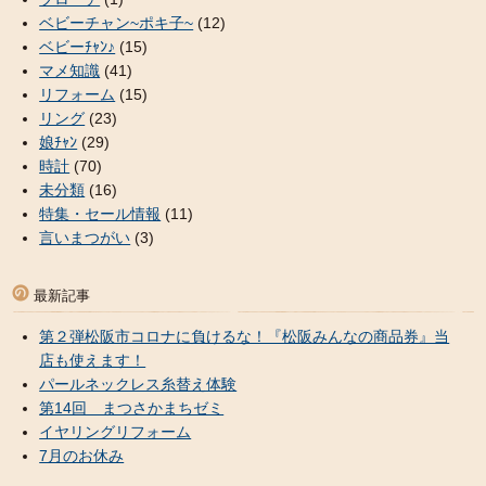
ベビーチャン~ポキ子~
(12)
ベビーﾁｬﾝ♪
(15)
マメ知識
(41)
リフォーム
(15)
リング
(23)
娘ﾁｬﾝ
(29)
時計
(70)
未分類
(16)
特集・セール情報
(11)
言いまつがい
(3)
最新記事
第２弾松阪市コロナに負けるな！『松阪みんなの商品券』当
店も使えます！
パールネックレス糸替え体験
第14回 まつさかまちゼミ
イヤリングリフォーム
7月のお休み