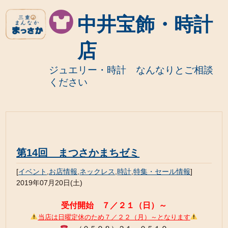
中井宝飾・時計
店
ジュエリー・時計 なんなりとご相談
ください
第14回 まつさかまちゼミ
[
イベント
,
お店情報
,
ネックレス
,
時計
,
特集・セール情報
]
2019年07月20日(土)
受付開始 ７／２１（日）～
当店は日曜定休のため７／２２（月）～となります