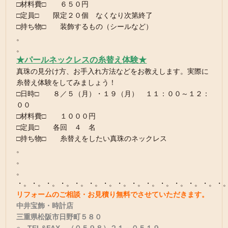
□材料費□ ６５０円
□定員□ 限定２０個 なくなり次第終了
□持ち物□ 装飾するもの（シールなど）
。
。
★パールネックレスの糸替え体験★
真珠の見分け方、お手入れ方法などをお教えします。実際に
糸替え体験をしてみましょう！
□日時□ ８／５（月）・１９（月） １１：００～１２：
００
□材料費□ １０００円
□定員□ 各回 ４ 名
□持ち物□ 糸替えをしたい真珠のネックレス
。
。
。
・。・。・。・。・。・。・。・。・。・。・。・。・。・。・
リフォームのご相談・お見積り無料でさせていただきます。
中井宝飾・時計店
三重県松阪市日野町５８０