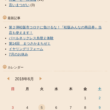
言いまつがい
(3)
最新記事
第２弾松阪市コロナに負けるな！『松阪みんなの商品券』当
店も使えます！
パールネックレス糸替え体験
第14回 まつさかまちゼミ
イヤリングリフォーム
7月のお休み
カレンダー
2018年6月
日
月
火
水
木
金
土
1
2
3
4
5
6
7
8
9