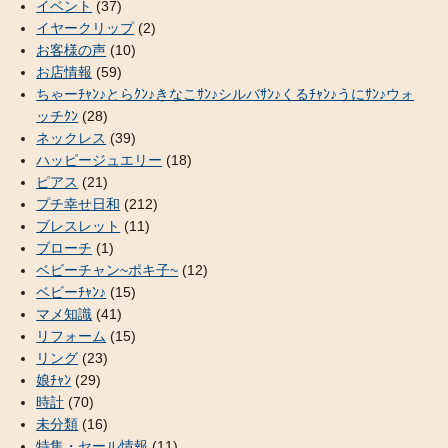
イベント
(37)
イヤークリップ
(2)
お客様の声
(10)
お店情報
(59)
ちゃーﾁｬﾝ♪とらｸﾝ♪きなこｻﾝ♪シルバｻﾝ♪くるﾁｬﾝ♪うにｻﾝ♪ウォ
ッチｸﾝ
(28)
ネックレス
(39)
ハッピージュエリー
(18)
ピアス
(21)
プチ幸せ日和
(212)
ブレスレット
(11)
ブローチ
(1)
ベビーチャン~ポキ子~
(12)
ベビーﾁｬﾝ♪
(15)
マメ知識
(41)
リフォーム
(15)
リング
(23)
娘ﾁｬﾝ
(29)
時計
(70)
未分類
(16)
特集・セール情報
(11)