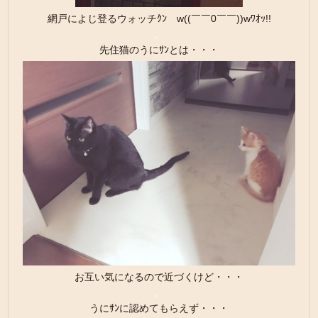
網戸によじ登るウォッチｸﾝ w((￣￣0￣￣))wﾜｵｯ!!
。
先住猫のうにｻﾝとは・・・
お互い気になるので近づくけど・・・
。
うにｻﾝに認めてもらえず・・・