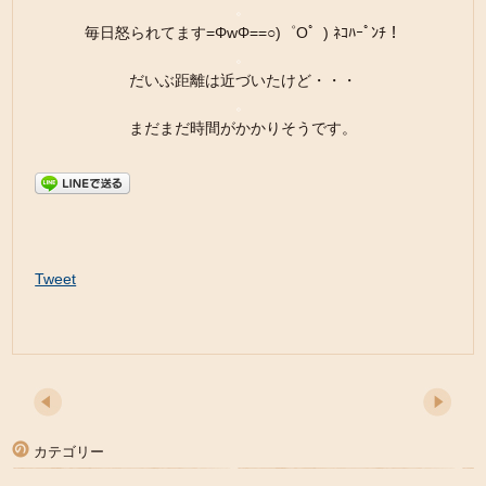
。
毎日怒られてます=ΦwΦ==○)゜O゜) ﾈｺﾊｰﾟﾝﾁ！
。
だいぶ距離は近づいたけど・・・
。
まだまだ時間がかかりそうです。
Tweet
カテゴリー