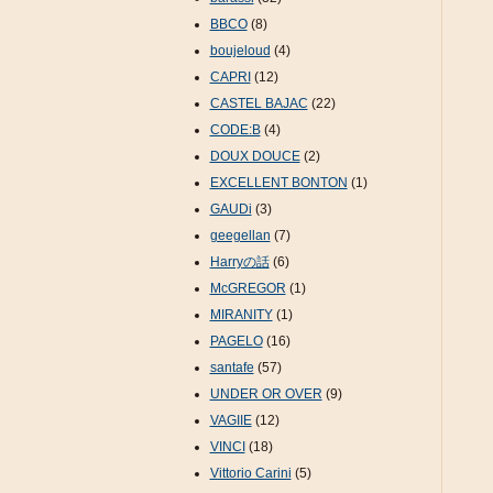
BBCO
(8)
boujeloud
(4)
CAPRI
(12)
CASTEL BAJAC
(22)
CODE:B
(4)
DOUX DOUCE
(2)
EXCELLENT BONTON
(1)
GAUDi
(3)
geegellan
(7)
Harryの話
(6)
McGREGOR
(1)
MIRANITY
(1)
PAGELO
(16)
santafe
(57)
UNDER OR OVER
(9)
VAGIIE
(12)
VINCI
(18)
Vittorio Carini
(5)