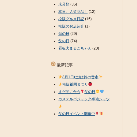
未分類
(36)
本日、入荷商品！
(12)
松阪グルメ日記
(15)
松阪のお店紹介
(1)
母の日
(29)
父の日
(74)
看板犬まるこちゃん
(20)
最新記事
8月1日(土)は鈴の音市
松阪祇園まつり
まだ間に合う
父の日
カステルバジャック半袖シャツ
父の日イベント開催中