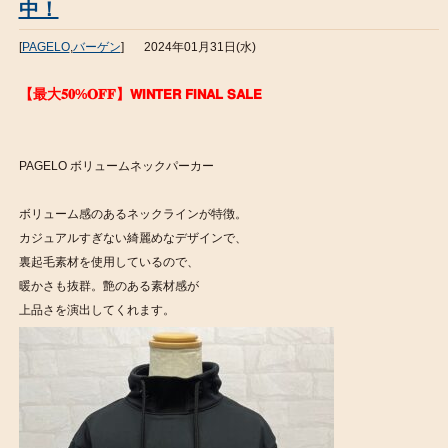
中！
[
PAGELO
,
バーゲン
]
2024年01月31日(水)
【最大𝟓𝟎%𝐎𝐅𝐅】𝗪𝗜𝗡𝗧𝗘𝗥 𝗙𝗜𝗡𝗔𝗟 𝗦𝗔𝗟𝗘
PAGELO ボリュームネックパーカー
ボリューム感のあるネックラインが特徴。
カジュアルすぎない綺麗めなデザインで、
裏起毛素材を使用しているので、
暖かさも抜群。艶のある素材感が
上品さを演出してくれます。