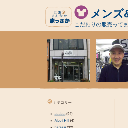
メンズ
こだわりの服売って
カテゴリー
adabat
(94)
Alcott Hill
(4)
barassi
(32)