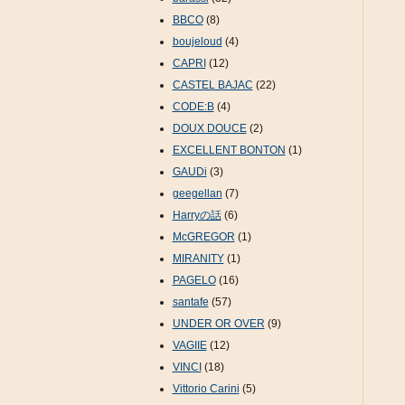
BBCO
(8)
boujeloud
(4)
CAPRI
(12)
CASTEL BAJAC
(22)
CODE:B
(4)
DOUX DOUCE
(2)
EXCELLENT BONTON
(1)
GAUDi
(3)
geegellan
(7)
Harryの話
(6)
McGREGOR
(1)
MIRANITY
(1)
PAGELO
(16)
santafe
(57)
UNDER OR OVER
(9)
VAGIIE
(12)
VINCI
(18)
Vittorio Carini
(5)