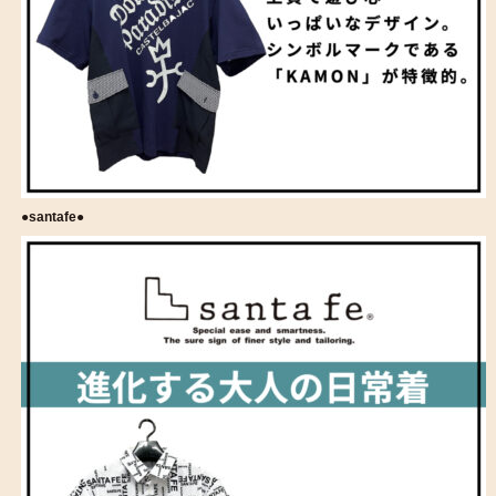
●santafe●