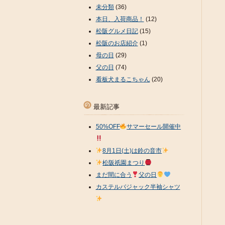
未分類
(36)
本日、入荷商品！
(12)
松阪グルメ日記
(15)
松阪のお店紹介
(1)
母の日
(29)
父の日
(74)
看板犬まるこちゃん
(20)
最新記事
50%OFF
サマーセール開催中
8月1日(土)は鈴の音市
松阪祇園まつり
まだ間に合う
父の日
カステルバジャック半袖シャツ