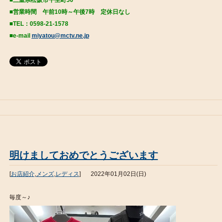
■三重県松阪市平生町50
■営業時間 午前10時～午後7時 定休日なし
■TEL：0598-21-1578
■e-mail
miyatou@mctv.ne.jp
明けましておめでとうございます
[
お店紹介
,
メンズ
,
レディス
]
2022年01月02日(日)
毎度～♪