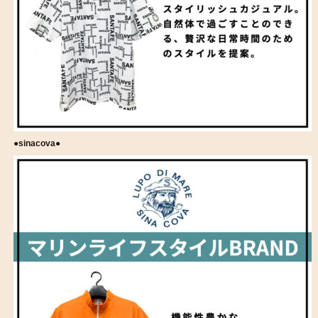
●sinacova●