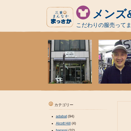
メンズ
こだわりの服売って
カテゴリー
adabat
(94)
Alcott Hill
(4)
barassi
(32)