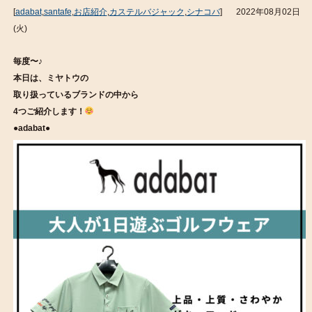
[
adabat
,
santafe
,
お店紹介
,
カステルバジャック
,
シナコバ
]
2022年08月02日
(火)
毎度〜♪
本日は、ミヤトウの
取り扱っているブランドの中から
4つご紹介します！
●adabat●