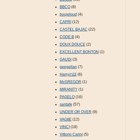
BBCO
(8)
boujeloud
(4)
CAPRI
(12)
CASTEL BAJAC
(22)
CODE:B
(4)
DOUX DOUCE
(2)
EXCELLENT BONTON
(1)
GAUDi
(3)
geegellan
(7)
Harryの話
(6)
McGREGOR
(1)
MIRANITY
(1)
PAGELO
(16)
santafe
(57)
UNDER OR OVER
(9)
VAGIIE
(12)
VINCI
(18)
Vittorio Carini
(5)