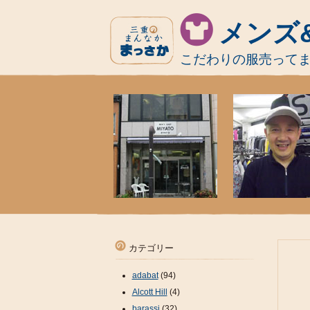
メンズ
こだわりの服売って
カテゴリー
adabat
(94)
Alcott Hill
(4)
barassi
(32)