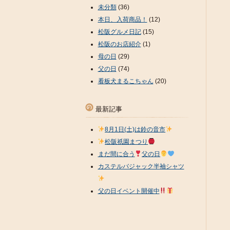
未分類
(36)
本日、入荷商品！
(12)
松阪グルメ日記
(15)
松阪のお店紹介
(1)
母の日
(29)
父の日
(74)
看板犬まるこちゃん
(20)
最新記事
8月1日(土)は鈴の音市
松阪祇園まつり
まだ間に合う
父の日
カステルバジャック半袖シャツ
父の日イベント開催中