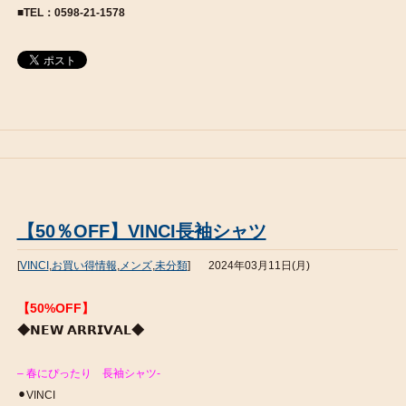
■TEL：0598-21-1578
【50％OFF】VINCI長袖シャツ
[
VINCI
,
お買い得情報
,
メンズ
,
未分類
]
2024年03月11日(月)
【50%OFF】
◆𝗡𝗘𝗪 𝗔𝗥𝗥𝗜𝗩𝗔𝗟◆
– 春にぴったり 長袖シャツ-
⚫︎VINCI