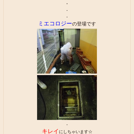
・
・
・
ミエコロジー
の登場です
・
キレイ
にしちゃいます☆