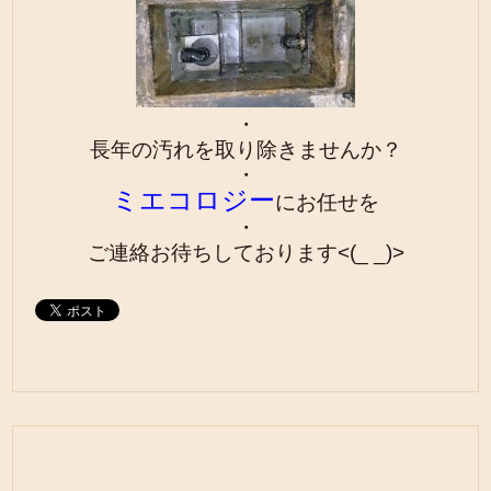
・
長年の汚れを取り除きませんか？
・
ミエコロジー
にお任せを
・
ご連絡お待ちしております<(_ _)>