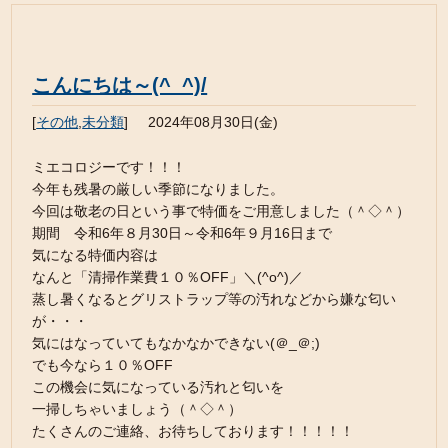
こんにちは～(^_^)/
[
その他
,
未分類
]
2024年08月30日(金)
ミエコロジーです！！！
今年も残暑の厳しい季節になりました。
今回は敬老の日という事で特価をご用意しました（＾◇＾）
期間 令和6年８月30日～令和6年９月16日まで
気になる特価内容は
なんと「清掃作業費１０％OFF」＼(^o^)／
蒸し暑くなるとグリストラップ等の汚れなどから嫌な匂い
が・・・
気にはなっていてもなかなかできない(＠_＠;)
でも今なら１０％OFF
この機会に気になっている汚れと匂いを
一掃しちゃいましょう（＾◇＾）
たくさんのご連絡、お待ちしております！！！！！