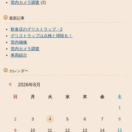
管内カメラ調査
(2)
最新記事
飲食店のグリストラップ・2
グリストラップは点検と掃除を！
管内補修
管内カメラ調査
車両紹介
カレンダー
2026年8月
日
月
火
水
木
金
土
1
2
3
4
5
6
7
8
9
10
11
12
13
14
15