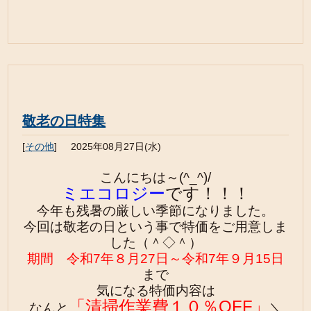
敬老の日特集
[
その他
]
2025年08月27日(水)
こんにちは～(^_^)/
ミエコロジー
です！！！
今年も残暑の厳しい季節になりました。
今回は敬老の日という事で特価をご用意しま
した（＾◇＾）
期間 令和7年８月27日～令和7
年９月15日
まで
気になる特価内容は
「清掃作業費１０％OFF」
なんと
＼