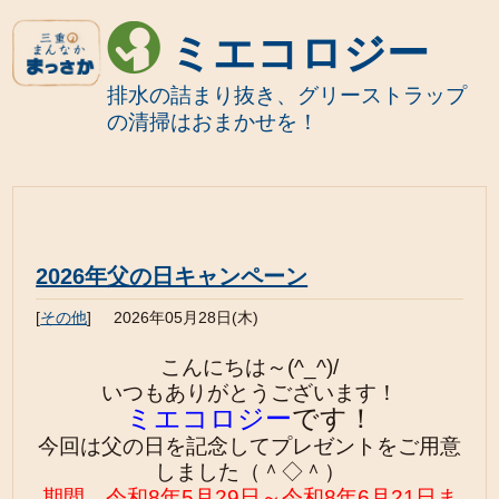
ミエコロジー
排水の詰まり抜き、グリーストラップ
の清掃はおまかせを！
2026年父の日キャンペーン
[
その他
]
2026年05月28日(木)
こんにちは～(^_^)/
いつもありがとうございます！
ミエコロジー
です！
今回は父の日を記念してプレゼントをご用意
しました（＾◇＾）
期間 令和8年5
月29
日～令和8年6月21日
ま