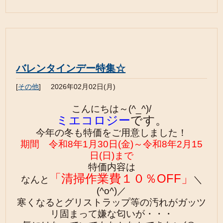
バレンタインデー特集☆
[
その他
]
2026年02月02日(月)
こんにちは～(^_^)/
ミエコロジー
です。
今年の冬も
特価をご用意しました！
期間 令和8年1月30日(金)～令和8年2月15
日(日
)
まで
特価内容は
「清掃作業費１０％OFF」
なんと
＼
(^o^)／
寒くなるとグリストラップ等の汚れがガッツ
リ固まって嫌な匂いが・・・