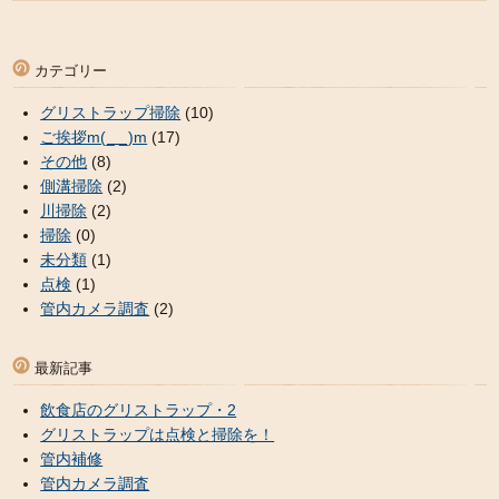
カテゴリー
グリストラップ掃除
(10)
ご挨拶m(_ _)m
(17)
その他
(8)
側溝掃除
(2)
川掃除
(2)
掃除
(0)
未分類
(1)
点検
(1)
管内カメラ調査
(2)
最新記事
飲食店のグリストラップ・2
グリストラップは点検と掃除を！
管内補修
管内カメラ調査