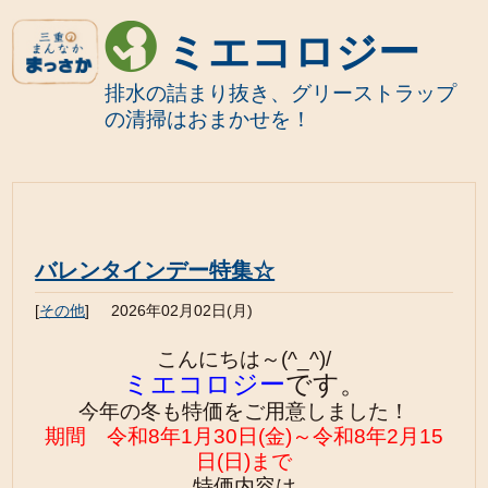
ミエコロジー
排水の詰まり抜き、グリーストラップ
の清掃はおまかせを！
バレンタインデー特集☆
[
その他
]
2026年02月02日(月)
こんにちは～(^_^)/
ミエコロジー
です。
今年の冬も
特価をご用意しました！
期間 令和8年1月30日(金)～令和8年2月15
日(日
)
まで
特価内容は