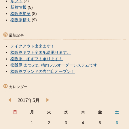
ギフト
(2)
新着情報
(5)
松阪豚惣菜
(8)
松阪豚精肉
(9)
最新記事
テイクアウト出来ます！
松阪豚ギフト全国配送承ります。
松阪豚 冬ギフト承ります！
松阪豚 まつぶた 精肉フルオーダーシステムです
松阪豚ブランドの専門店オープン！
カレンダー
2017年5月
日
月
火
水
木
金
土
1
2
3
4
5
6