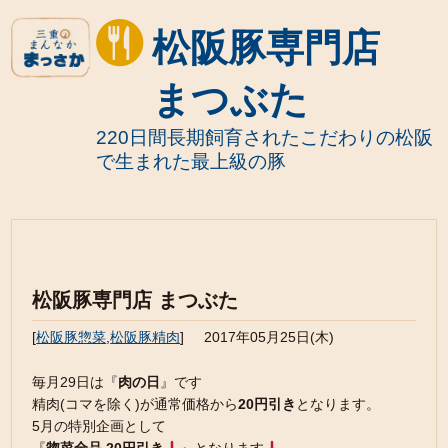
松阪豚専門店
まつぶた
220日間長期飼育されたこだわりの松阪
で生まれた最上級の豚
松阪豚専門店 まつぶた
[
松阪豚惣菜
,
松阪豚精肉
]
2017年05月25日(木)
毎月29日は『
肉の日
』です
精肉(コマを除く)が通常価格から
20円引き
となります。
5月の特別企画として