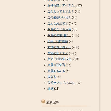
お持ち帰りアイテム♪
(92)
こだわってますよ！
(83)
この髪型いいね！
(25)
こんなお店です
(127)
今週のこども店長
(68)
今週の火曜日は…
(155)
出張・訪問理容
(2)
女性のおかおそり
(236)
季節のオススメ
(358)
定休日のお知らせ
(205)
床屋☆豆知識
(86)
床屋あるある
(4)
未分類
(8)
育毛サプリ「ハエル」
(7)
雑感
(11)
最新記事