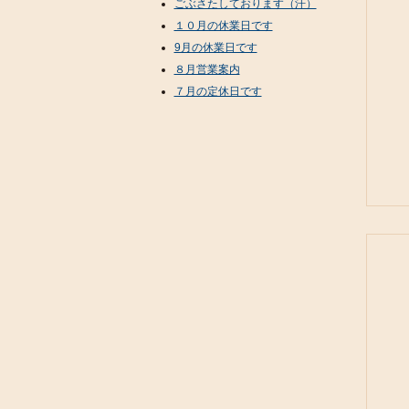
ごぶさたしております（汗）
１０月の休業日です
9月の休業日です
８月営業案内
７月の定休日です