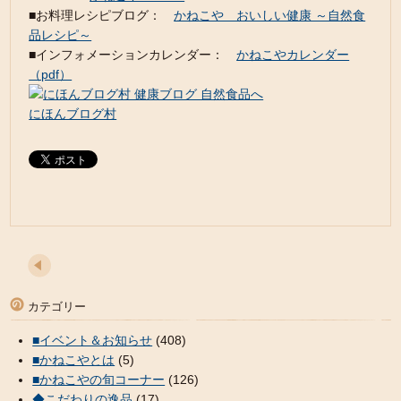
■お料理レシピブログ：
かねこや おいしい健康 ～自然食
品レシピ～
■インフォメーションカレンダー：
かねこやカレンダー
（pdf）
にほんブログ村
カテゴリー
■イベント＆お知らせ
(408)
■かねこやとは
(5)
■かねこやの旬コーナー
(126)
◆こだわりの逸品
(17)