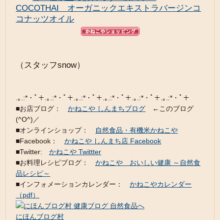
COCOTHAI オーガニックエキストラバージンコ
コナッツオイル
（スタッフsnow）
.｡.:*・ﾟ＋.｡.:*・ﾟ＋.｡.:*・ﾟ＋.｡.:*・ﾟ＋.｡.:*・ﾟ＋.｡.:*・ﾟ＋
■お店ブログ：
かねこや しんまちブログ
←このブログ
(^O^)／
■オンラインショップ：
自然食品・有機米かねこや
■Facebook：
かねこや しんまち店 Facebook
■Twitter:
かねこや Twittter
■お料理レシピブログ：
かねこや おいしい健康 ～自然食
品レシピ～
■インフォメーションカレンダー：
かねこやカレンダー
（pdf）
にほんブログ村