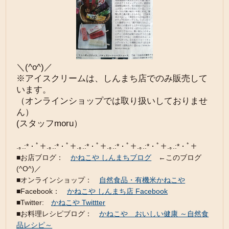
＼(^o^)／
※アイスクリームは、しんまち店でのみ販売して
います。
（オンラインショップでは取り扱いしておりませ
ん）
(スタッフmoru）
.｡.:*・ﾟ＋.｡.:*・ﾟ＋.｡.:*・ﾟ＋.｡.:*・ﾟ＋.｡.:*・ﾟ＋.｡.:*・ﾟ＋
■お店ブログ：
かねこや しんまちブログ
←このブログ
(^O^)／
■オンラインショップ：
自然食品・有機米かねこや
■Facebook：
かねこや しんまち店 Facebook
■Twitter:
かねこや Twittter
■お料理レシピブログ：
かねこや おいしい健康 ～自然食
品レシピ～