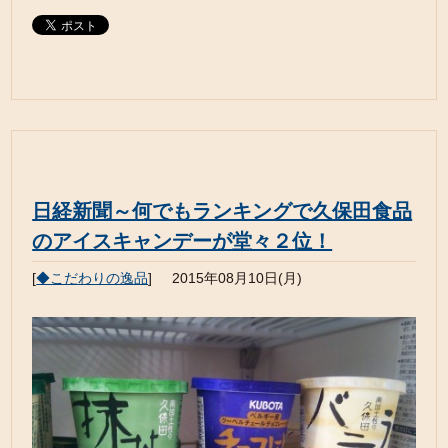
日経新聞～何でもランキングで久保田食品
のアイスキャンデーが堂々２位！
[
◆こだわりの逸品
]
2015年08月10日(月)