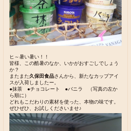
ヒ～暑い暑い！！
皆様、この酷暑のなか、いかがおすごしでしょう
か？
またまた
久保田食品
さんから、新たなカップアイ
スが入荷しましたー。
●抹茶 ●チョコレート ●バニラ （写真の左か
ら順に）
どれもこだわりの素材を使った、本物の味です。
ぜひぜひ、お試しくださいませ♪