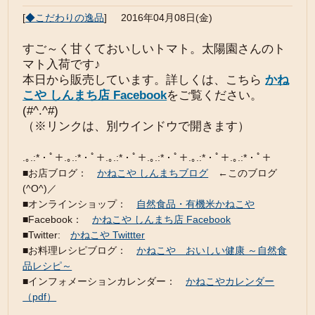
[
◆こだわりの逸品
]
2016年04月08日(金)
すご～く甘くておいしいトマト。太陽園さんのト
マト入荷です♪
本日から販売しています。詳しくは、こちら
かね
こや しんまち店 Facebook
をご覧ください。
(#^.^#)
（※リンクは、別ウインドウで開きます）
.｡.:*・ﾟ＋.｡.:*・ﾟ＋.｡.:*・ﾟ＋.｡.:*・ﾟ＋.｡.:*・ﾟ＋.｡.:*・ﾟ＋
■お店ブログ：
かねこや しんまちブログ
←このブログ
(^O^)／
■オンラインショップ：
自然食品・有機米かねこや
■Facebook：
かねこや しんまち店 Facebook
■Twitter:
かねこや Twittter
■お料理レシピブログ：
かねこや おいしい健康 ～自然食
品レシピ～
■インフォメーションカレンダー：
かねこやカレンダー
（pdf）