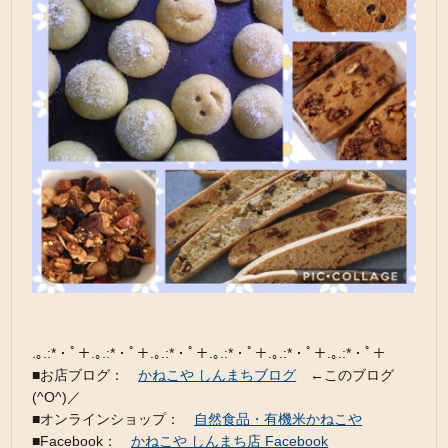
.｡.:*・ﾟ＋.｡.:*・ﾟ＋.｡.:*・ﾟ＋.｡.:*・ﾟ＋.｡.:*・ﾟ＋.｡.:*・ﾟ＋
■お店ブログ：
かねこや しんまちブログ
←このブログ
(^O^)／
■オンラインショップ：
自然食品・有機米かねこや
■Facebook：
かねこや しんまち店 Facebook