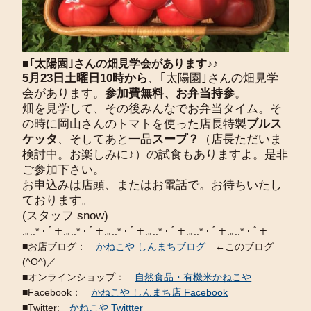
■｢太陽園｣さんの畑見学会があります♪♪
5月23日土曜日10時から
、｢太陽園｣さんの畑見学
会があります。
参加費無料、お弁当持参
。
畑を見学して、その後みんなでお弁当タイム。そ
の時に岡山さんのトマトを使った店長特製
ブルス
ケッタ
、そしてあと一品
スープ？
（店長ただいま
検討中。お楽しみに♪）の試食もありますよ。是非
ご参加下さい。
お申込みは店頭、またはお電話で。お待ちいたし
ております。
(スタッフ snow)
.｡.:*・ﾟ＋.｡.:*・ﾟ＋.｡.:*・ﾟ＋.｡.:*・ﾟ＋.｡.:*・ﾟ＋.｡.:*・ﾟ＋
■お店ブログ：
かねこや しんまちブログ
←このブログ
(^O^)／
■オンラインショップ：
自然食品・有機米かねこや
■Facebook：
かねこや しんまち店 Facebook
■Twitter:
かねこや Twittter