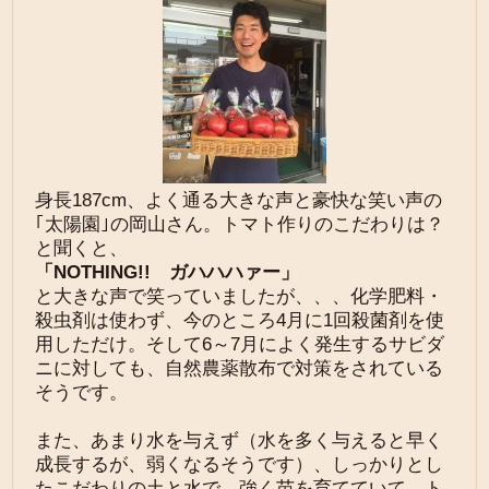
身長187cm、よく通る大きな声と豪快な笑い声の
｢太陽園｣の岡山さん。トマト作りのこだわりは？
と聞くと、
「NOTHING!! ガハハハァー」
と大きな声で笑っていましたが、、、化学肥料・
殺虫剤は使わず、今のところ4月に1回殺菌剤を使
用しただけ。そして6～7月によく発生するサビダ
ニに対しても、自然農薬散布で対策をされている
そうです。
また、あまり水を与えず（水を多く与えると早く
成長するが、弱くなるそうです）、しっかりとし
たこだわりの土と水で、強く苗を育てていて、ト