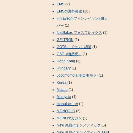
EMS
(9)
EMSの海外発送
(30)
Finlayson(フィンレイソン) 掛カ
バー
(1)
fossflakes フォスフレイクス
(1)
GELTRON
(1)
GOTS（ゴッツ）認証
(1)
GST（物品税）
(1)
Hong Kong
(3)
Hungary
(1)
Jocomomola(ホコモモラ)
(1)
Korea
(1)
Macau
(1)
Malaysia
(1)
manufacturer
(1)
MONOQLO
(2)
MONOマガジン
(1)
New 滝風イオンメディック
(5)
New 滝風イオンメディック TAKI