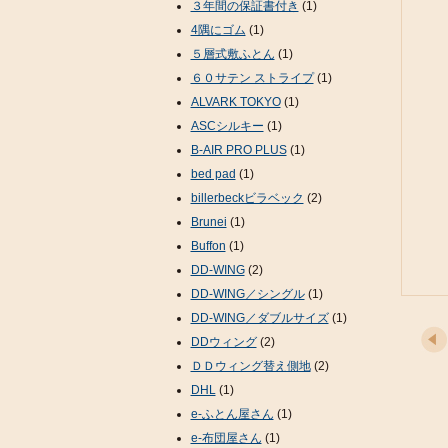
３年間の保証書付き
(1)
4隅にゴム
(1)
５層式敷ふとん
(1)
６０サテン ストライプ
(1)
ALVARK TOKYO
(1)
ASCシルキー
(1)
B-AIR PRO PLUS
(1)
bed pad
(1)
billerbeckビラベック
(2)
Brunei
(1)
Buffon
(1)
DD-WING
(2)
DD-WING／シングル
(1)
DD-WING／ダブルサイズ
(1)
DDウィング
(2)
ＤＤウィング替え側地
(2)
DHL
(1)
e-ふとん屋さん
(1)
e-布団屋さん
(1)