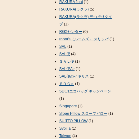
RAKURA float
(1)
RAKURA(ラクラ)
(5)
RAKURA(ラクラ) 三つ折りタイ
プ
(1)
RGXセンター
(0)
room's（ルームズ） スリッパ
(1)
SAL
(1)
SAL便
(4)
ＳＡＬ便
(1)
SAL便Air
(1)
SAL便のイギリス
(1)
ＳＤＧｓ
(1)
SDGsエコバッグ キャンペーン
(1)
Singapore
(1)
Slope Pillow スロープピロー
(1)
SUITTO PILLOW
(1)
Sybilla
(1)
Taiwan
(4)