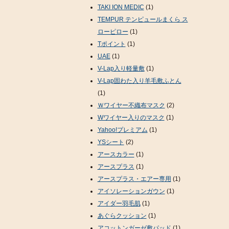
TAKI ION MEDIC
(1)
TEMPUR テンピュールまくら ス
ローピロー
(1)
Tポイント
(1)
UAE
(1)
V-Lap入り軽量敷
(1)
V-Lap固わた入り羊毛敷ふとん
(1)
Ｗワイヤー不織布マスク
(2)
Wワイヤー入りのマスク
(1)
Yahoo!プレミアム
(1)
YSシート
(2)
アースカラー
(1)
アースプラス
(1)
アースプラス・エアー専用
(1)
アイソレーションガウン
(1)
アイダー羽毛肌
(1)
あぐらクッション
(1)
アコットンガーゼ敷パッド
(1)