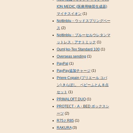
ION MEDIC (医療用物質生成器)
マイナスイオン
(1)
Nottinblu・ウッドスプリングベー
ス
(2)
Nottinblu・ブルーセルウレタンマ
ットレス・アナトミック
(1)
Ouml;ko-Tex Standard 100
(1)
Overseas sending
(1)
PayPal
(1)
PayPay追加チャージ
(1)
Priere Copain (プリエール コパ
ン) きらぼし ベビーふとん８点
セット
(1)
PRIMALOFT DUO
(1)
PROTECT・A・BED ボックスシ
ーツ
(2)
R75とR85
(1)
RAKURA
(3)