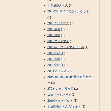
１５層敷ふとん
(8)
200×250サイズのタオルケット
(5)
2018クリスマス
(5)
2018敬老
(1)
2019お盆
(1)
2019クリスマス
(1)
2019年 クリスマスセール
(1)
2019父の日
(1)
2020お盆
(1)
2020父の日
(1)
2021クリスマス
(1)
26色sleeping color 長座布団カバ
ー
(1)
270センチの敷布団
(1)
２層ベットパット
(1)
2層式ベットパット
(2)
３層固敷ふとん 新キルト
(1)