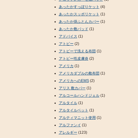
あったかすっぽりケット
(4)
あったかスッポリケット
(1)
あったか掛ふとんカバー
(1)
あったか敷パッド
(1)
アドバイス
(1)
アトピー
(2)
アトピーで洗える布団
(1)
アトピー性皮膚炎
(2)
アメリカ
(1)
アメリカダブルの敷布団
(1)
アメリカへのEMS
(2)
アリス 敷カバー
(1)
アルコールハンドジェル
(1)
アルタイル
(1)
アルタイルベット
(1)
アルティマニット使用
(1)
アルファンイ
(1)
アレルギー
(123)