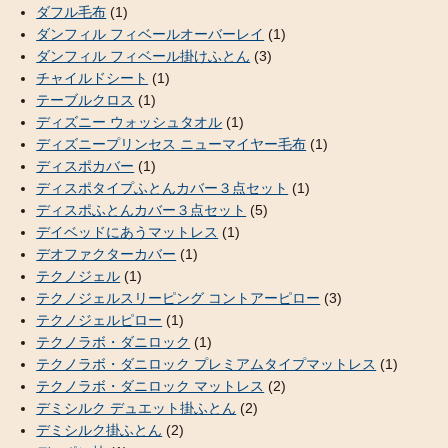
ダフル毛布
(1)
ダンフィル フィベールオーバーレイ
(1)
ダンフィル フィベール掛けふとん
(3)
チャイルドシート
(1)
テーブルクロス
(1)
ディズニー ウォッシュタオル
(1)
ディズニープリンセス ニューマイヤー毛布
(1)
ディスポカバー
(1)
ディスポタイプふとんカバー３点セット
(1)
ディスポふとんカバー３点セット
(5)
デイベッドにあうマットレス
(1)
デオファクターカバー
(1)
テクノジェル
(1)
テクノジェルスリーピング コントアーピロー
(3)
テクノジェルピロー
(1)
テクノラボ・ダニロック
(1)
テクノラボ・ダニロック プレミアムタイプマットレス
(1)
テクノラボ・ダニロック マットレス
(2)
デミシルク デュエット掛ふとん
(2)
デミシルク掛ふとん
(2)