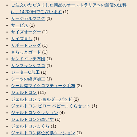
ご注文いただきました商品のオーストラリアへの船便の送料
は、14200円でございます
(1)
サージカルマスク
(1)
サービス
(1)
サイズオーダー
(1)
サイズ直し
(1)
サポートレッグ
(1)
さらっとガード
(1)
サンドイッチ布団
(1)
サンフランシスコ
(1)
ジーターC加工
(1)
シーツの継ぎ加工
(1)
シール織マイクロマティーク毛布
(2)
ジェルトロン
(11)
ジェルトロン ショルダーパッド
(2)
ジェルトロン ピロー ベビーまくらセット
(1)
ジェルトロンクッション
(4)
ジェルトロンの車いす
(1)
ジェルトロンまくら
(1)
ジェルトロン体位変換クッション
(1)