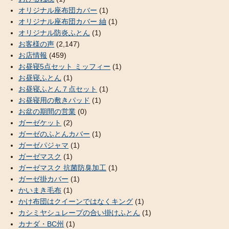
オリジナル座布団カバー
(1)
オリジナル座布団カバー 紬
(1)
オリジナル防炎ふとん
(1)
お客様の声
(2,147)
お店情報
(459)
お昼寝5点セット ミッフィー
(1)
お昼寝ふとん
(1)
お昼寝ふとん７点セット
(1)
お昼寝用の敷きパッド
(1)
お盆の期間の営業
(0)
ガーゼケット
(2)
ガーゼのふとんカバー
(1)
ガーゼパジャマ
(1)
ガーゼマスク
(1)
ガーゼマスク 抗菌防臭加工
(1)
ガーゼ掛カバー
(1)
かいまき毛布
(1)
かけ布団はクイーンではなくキング
(1)
カシミヤシュレープの合い掛けふとん
(1)
カナダ・BC州
(1)