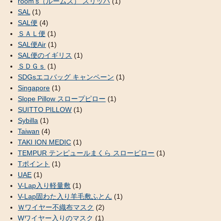
room's（ルームズ） スリッパ
(1)
SAL
(1)
SAL便
(4)
ＳＡＬ便
(1)
SAL便Air
(1)
SAL便のイギリス
(1)
ＳＤＧｓ
(1)
SDGsエコバッグ キャンペーン
(1)
Singapore
(1)
Slope Pillow スロープピロー
(1)
SUITTO PILLOW
(1)
Sybilla
(1)
Taiwan
(4)
TAKI ION MEDIC
(1)
TEMPUR テンピュールまくら スローピロー
(1)
Tポイント
(1)
UAE
(1)
V-Lap入り軽量敷
(1)
V-Lap固わた入り羊毛敷ふとん
(1)
Ｗワイヤー不織布マスク
(2)
Wワイヤー入りのマスク
(1)