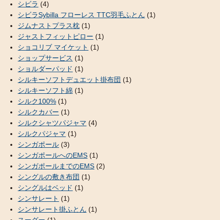
シビラ
(4)
シビラSybilla フローレス TTC羽毛ふとん
(1)
ジムナストプラス枕
(1)
ジャストフィットピロー
(1)
ショコリブ マイケット
(1)
ショップサービス
(1)
ショルダーパッド
(1)
シルキーソフトデュエット掛布団
(1)
シルキーソフト綿
(1)
シルク100%
(1)
シルクカバー
(1)
シルクシャツパジャマ
(4)
シルクパジャマ
(1)
シンガポール
(3)
シンガポールへのEMS
(1)
シンガポールまでのEMS
(2)
シングルの敷き布団
(1)
シングルはベッド
(1)
シンサレート
(1)
シンサレート掛ふとん
(1)
スーグー
(1)