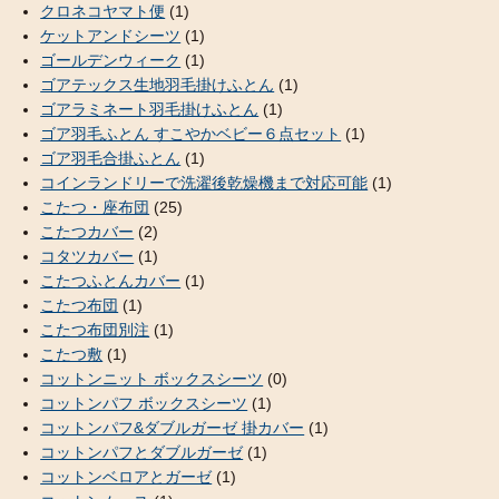
クロネコヤマト便
(1)
ケットアンドシーツ
(1)
ゴールデンウィーク
(1)
ゴアテックス生地羽毛掛けふとん
(1)
ゴアラミネート羽毛掛けふとん
(1)
ゴア羽毛ふとん すこやかベビー６点セット
(1)
ゴア羽毛合掛ふとん
(1)
コインランドリーで洗濯後乾燥機まで対応可能
(1)
こたつ・座布団
(25)
こたつカバー
(2)
コタツカバー
(1)
こたつふとんカバー
(1)
こたつ布団
(1)
こたつ布団別注
(1)
こたつ敷
(1)
コットンニット ボックスシーツ
(0)
コットンパフ ボックスシーツ
(1)
コットンパフ&ダブルガーゼ 掛カバー
(1)
コットンパフとダブルガーゼ
(1)
コットンベロアとガーゼ
(1)