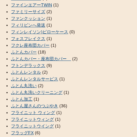
ファインエアーTWIN
(1)
ファミリーサイズ
(2)
ファンクッション
(1)
フィリピンへ発送
(1)
フィンレイソン)ピローケース
(0)
フォスフレイクス
(1)
フクレ座布団カバー
(1)
ふとんカバー
(18)
ふとんカバー・座布団カバー
(2)
フトンデラックス
(9)
ふとんレンタル
(2)
ふとんレンタルサービス
(1)
ふとん丸洗い
(2)
ふとん丸洗いクリーニング
(1)
ふとん加工
(1)
ふとん屋さんのつぶやき
(36)
フライニット ウィング
(1)
フライニットウィング
(1)
フライニットウイング
(1)
フラッグFX
(6)