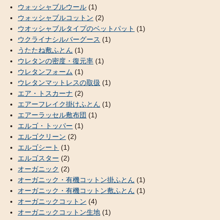
ウォッシャブルウール
(1)
ウォッシャブルコットン
(2)
ウオッシャブルタイプのベットパット
(1)
ウクライナシルバーグース
(1)
うたたね敷ふとん
(1)
ウレタンの密度・復元率
(1)
ウレタンフォーム
(1)
ウレタンマットレスの取扱
(1)
エア・トスカーナ
(2)
エアーフレイク掛けふとん
(1)
エアーラッセル敷布団
(1)
エルゴ・トッパー
(1)
エルゴクリーン
(2)
エルゴシート
(1)
エルゴスター
(2)
オーガニック
(2)
オーガニック・有機コットン掛ふとん
(1)
オーガニック・有機コットン敷ふとん
(1)
オーガニックコットン
(4)
オーガニックコットン生地
(1)