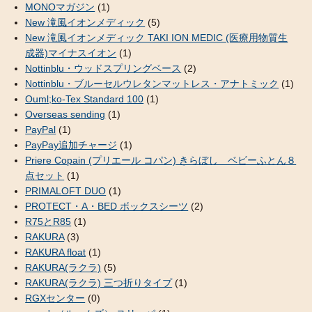
MONOマガジン
(1)
New 滝風イオンメディック
(5)
New 滝風イオンメディック TAKI ION MEDIC (医療用物質生
成器)マイナスイオン
(1)
Nottinblu・ウッドスプリングベース
(2)
Nottinblu・ブルーセルウレタンマットレス・アナトミック
(1)
Ouml;ko-Tex Standard 100
(1)
Overseas sending
(1)
PayPal
(1)
PayPay追加チャージ
(1)
Priere Copain (プリエール コパン) きらぼし ベビーふとん８
点セット
(1)
PRIMALOFT DUO
(1)
PROTECT・A・BED ボックスシーツ
(2)
R75とR85
(1)
RAKURA
(3)
RAKURA float
(1)
RAKURA(ラクラ)
(5)
RAKURA(ラクラ) 三つ折りタイプ
(1)
RGXセンター
(0)