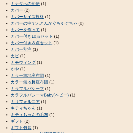
カナダへの船便
(1)
カバー
(2)
カバーサイズ規格
(1)
カバーの中でふとんがぐちゃぐちゃ
(0)
カバーを作って
(1)
カバー付き10点セット
(1)
カバー付き８点セット
(1)
カバー別注
(1)
カビ
(1)
カモウィング
(1)
かや
(1)
カラー無地座布団
(1)
カラー無地長座布団
(1)
カラフルパシーマ
(1)
カラフルパシーマBaby(ベビー)
(1)
カリフォルニア
(1)
キティちゃん
(1)
キティちゃんの毛布
(1)
ギフト
(2)
ギフト包装
(1)