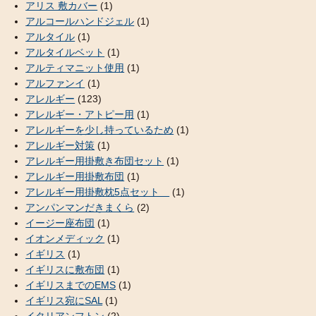
アリス 敷カバー
(1)
アルコールハンドジェル
(1)
アルタイル
(1)
アルタイルベット
(1)
アルティマニット使用
(1)
アルファンイ
(1)
アレルギー
(123)
アレルギー・アトピー用
(1)
アレルギーを少し持っているため
(1)
アレルギー対策
(1)
アレルギー用掛敷き布団セット
(1)
アレルギー用掛敷布団
(1)
アレルギー用掛敷枕5点セット
(1)
アンパンマンだきまくら
(2)
イージー座布団
(1)
イオンメディック
(1)
イギリス
(1)
イギリスに敷布団
(1)
イギリスまでのEMS
(1)
イギリス宛にSAL
(1)
イタリアンフトン
(2)