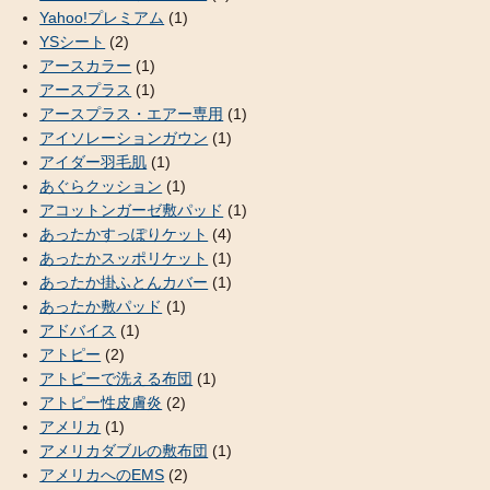
Yahoo!プレミアム
(1)
YSシート
(2)
アースカラー
(1)
アースプラス
(1)
アースプラス・エアー専用
(1)
アイソレーションガウン
(1)
アイダー羽毛肌
(1)
あぐらクッション
(1)
アコットンガーゼ敷パッド
(1)
あったかすっぽりケット
(4)
あったかスッポリケット
(1)
あったか掛ふとんカバー
(1)
あったか敷パッド
(1)
アドバイス
(1)
アトピー
(2)
アトピーで洗える布団
(1)
アトピー性皮膚炎
(2)
アメリカ
(1)
アメリカダブルの敷布団
(1)
アメリカへのEMS
(2)