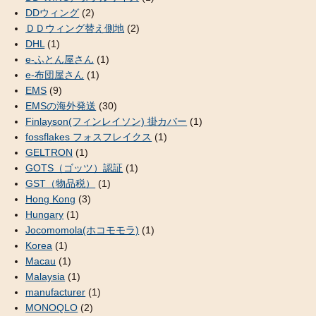
DDウィング
(2)
ＤＤウィング替え側地
(2)
DHL
(1)
e-ふとん屋さん
(1)
e-布団屋さん
(1)
EMS
(9)
EMSの海外発送
(30)
Finlayson(フィンレイソン) 掛カバー
(1)
fossflakes フォスフレイクス
(1)
GELTRON
(1)
GOTS（ゴッツ）認証
(1)
GST（物品税）
(1)
Hong Kong
(3)
Hungary
(1)
Jocomomola(ホコモモラ)
(1)
Korea
(1)
Macau
(1)
Malaysia
(1)
manufacturer
(1)
MONOQLO
(2)