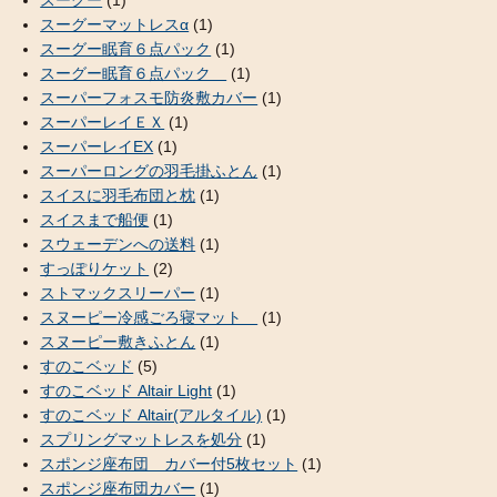
スーグーマットレスα
(1)
スーグー眠育６点パック
(1)
スーグー眠育６点パック
(1)
スーパーフォスモ防炎敷カバー
(1)
スーパーレイＥＸ
(1)
スーパーレイEX
(1)
スーパーロングの羽毛掛ふとん
(1)
スイスに羽毛布団と枕
(1)
スイスまで船便
(1)
スウェーデンへの送料
(1)
すっぽりケット
(2)
ストマックスリーパー
(1)
スヌーピー冷感ごろ寝マット
(1)
スヌーピー敷きふとん
(1)
すのこベッド
(5)
すのこベッド Altair Light
(1)
すのこベッド Altair(アルタイル)
(1)
スプリングマットレスを処分
(1)
スポンジ座布団 カバー付5枚セット
(1)
スポンジ座布団カバー
(1)