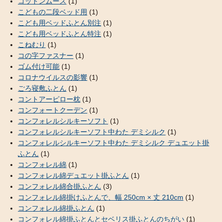
コットンムース
(1)
こどもの二段ベッド用
(1)
こども用ベッドふとん別注
(1)
こども用ベッドふとん特注
(1)
こねむり
(1)
コの字ファスナー
(1)
ゴム付け可能
(1)
コロナウイルスの影響
(1)
ごろ寝敷ふとん
(1)
コントアーピロー枕
(1)
コンフォートクーデン
(1)
コンフォレルシルキーソフト
(1)
コンフォレルシルキーソフト中わた デミシルク
(1)
コンフォレルシルキーソフト中わた デミシルク デュエット掛
ふとん
(1)
コンフォレル綿
(1)
コンフォレル綿デュエット掛ふとん
(1)
コンフォレル綿合掛ふとん
(3)
コンフォレル綿掛けふとんで、幅 250cm × 丈 210cm
(1)
コンフォレル綿掛ふとん
(1)
コンフォレル綿掛ふとんとセベリス掛ふとんのちがい
(1)