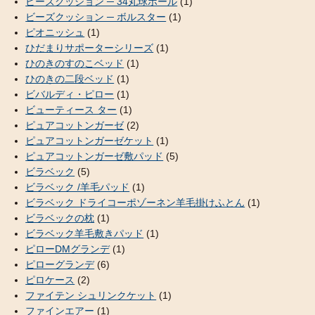
ビーズクッション ─ 34丸球ボール
(1)
ビーズクッション ─ ボルスター
(1)
ピオニッシュ
(1)
ひだまりサポーターシリーズ
(1)
ひのきのすのこベッド
(1)
ひのきの二段ベッド
(1)
ビバルディ・ピロー
(1)
ビューティース ター
(1)
ピュアコットンガーゼ
(2)
ピュアコットンガーゼケット
(1)
ピュアコットンガーゼ敷パッド
(5)
ビラベック
(5)
ビラベック /羊毛パッド
(1)
ビラベック ドライコーポゾーネン羊毛掛けふとん
(1)
ビラベックの枕
(1)
ビラベック羊毛敷きパッド
(1)
ピローDMグランデ
(1)
ピローグランデ
(6)
ピロケース
(2)
ファイテン シュリンクケット
(1)
ファインエアー
(1)