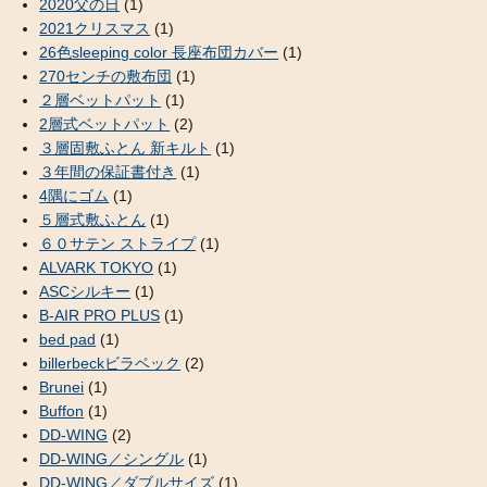
2020父の日
(1)
2021クリスマス
(1)
26色sleeping color 長座布団カバー
(1)
270センチの敷布団
(1)
２層ベットパット
(1)
2層式ベットパット
(2)
３層固敷ふとん 新キルト
(1)
３年間の保証書付き
(1)
4隅にゴム
(1)
５層式敷ふとん
(1)
６０サテン ストライプ
(1)
ALVARK TOKYO
(1)
ASCシルキー
(1)
B-AIR PRO PLUS
(1)
bed pad
(1)
billerbeckビラベック
(2)
Brunei
(1)
Buffon
(1)
DD-WING
(2)
DD-WING／シングル
(1)
DD-WING／ダブルサイズ
(1)