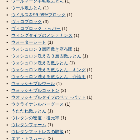
ウールマーク羊毛敷ふとん
(1)
ウール敷ふとん
(1)
ウイルスを99.99%ブロック
(1)
ヴィロブロック
(3)
ヴィロブロック トッパー
(1)
ウィングタイプのメンテナンス
(1)
ウォーターシート
(1)
ウォシュロン３層固敷き座布団
(1)
ウォシュロン洗える３層固敷ふとん
(1)
ウォシュロン洗える敷ふとん
(1)
ウォシュロン洗える敷ふとん キング
(1)
ウォシュロン洗える敷ふとん 介護用
(1)
ウォッシャブルウール
(1)
ウォッシャブルコットン
(2)
ウオッシャブルタイプのベットパット
(1)
ウクライナシルバーグース
(1)
うたたね敷ふとん
(1)
ウレタンの密度・復元率
(1)
ウレタンフォーム
(1)
ウレタンマットレスの取扱
(1)
エア・トスカーナ
(2)