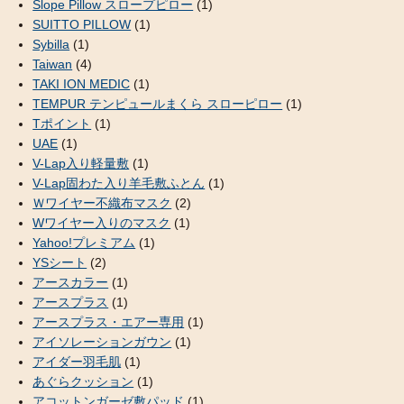
Slope Pillow スロープピロー
(1)
SUITTO PILLOW
(1)
Sybilla
(1)
Taiwan
(4)
TAKI ION MEDIC
(1)
TEMPUR テンピュールまくら スローピロー
(1)
Tポイント
(1)
UAE
(1)
V-Lap入り軽量敷
(1)
V-Lap固わた入り羊毛敷ふとん
(1)
Ｗワイヤー不織布マスク
(2)
Wワイヤー入りのマスク
(1)
Yahoo!プレミアム
(1)
YSシート
(2)
アースカラー
(1)
アースプラス
(1)
アースプラス・エアー専用
(1)
アイソレーションガウン
(1)
アイダー羽毛肌
(1)
あぐらクッション
(1)
アコットンガーゼ敷パッド
(1)