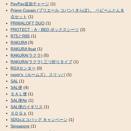
PayPay追加チャージ
(1)
Priere Copain (プリエール コパン) きらぼし ベビーふとん８
点セット
(1)
PRIMALOFT DUO
(1)
PROTECT・A・BED ボックスシーツ
(2)
R75とR85
(1)
RAKURA
(3)
RAKURA float
(1)
RAKURA(ラクラ)
(5)
RAKURA(ラクラ) 三つ折りタイプ
(1)
RGXセンター
(0)
room's（ルームズ） スリッパ
(1)
SAL
(1)
SAL便
(4)
ＳＡＬ便
(1)
SAL便Air
(1)
SAL便のイギリス
(1)
ＳＤＧｓ
(1)
SDGsエコバッグ キャンペーン
(1)
Singapore
(1)