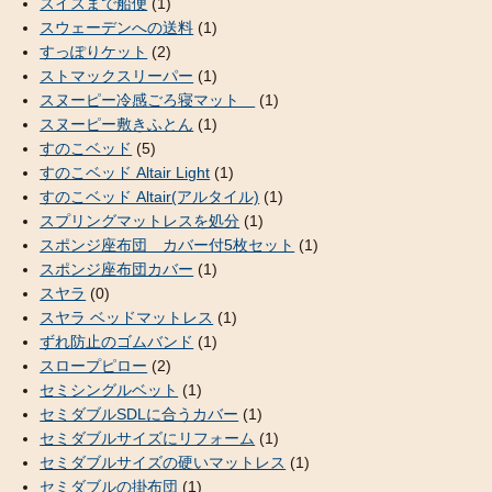
スイスまで船便
(1)
スウェーデンへの送料
(1)
すっぽりケット
(2)
ストマックスリーパー
(1)
スヌーピー冷感ごろ寝マット
(1)
スヌーピー敷きふとん
(1)
すのこベッド
(5)
すのこベッド Altair Light
(1)
すのこベッド Altair(アルタイル)
(1)
スプリングマットレスを処分
(1)
スポンジ座布団 カバー付5枚セット
(1)
スポンジ座布団カバー
(1)
スヤラ
(0)
スヤラ ベッドマットレス
(1)
ずれ防止のゴムバンド
(1)
スロープピロー
(2)
セミシングルベット
(1)
セミダブルSDLに合うカバー
(1)
セミダブルサイズにリフォーム
(1)
セミダブルサイズの硬いマットレス
(1)
セミダブルの掛布団
(1)