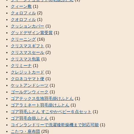
クィーン敷
(1)
クォロフィル
(2)
クオロフィル
(1)
クッションカバー
(1)
グッドデザイン賞受賞
(1)
クリーニング
(16)
クリスマスギフト
(1)
クリスマスセール
(2)
クリスマス包装
(1)
クリミーナ
(1)
クレジットカード
(1)
クロネコヤマト便
(1)
ケットアンドシーツ
(1)
ゴールデンウィーク
(1)
ゴアテックス生地羽毛掛けふとん
(1)
ゴアラミネート羽毛掛けふとん
(1)
ゴア羽毛ふとん すこやかベビー６点セット
(1)
ゴア羽毛合掛ふとん
(1)
コインランドリーで洗濯後乾燥機まで対応可能
(1)
こたつ・座布団
(25)