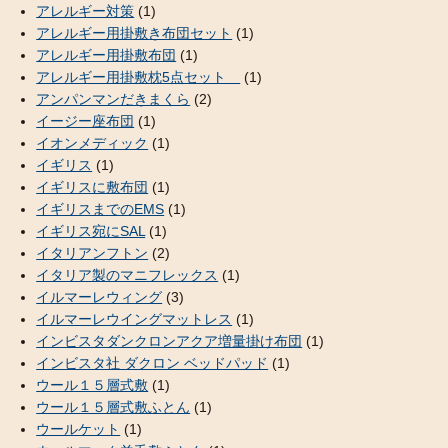
アレルギー対策
(1)
アレルギー用掛敷き布団セット
(1)
アレルギー用掛敷布団
(1)
アレルギー用掛敷枕5点セット
(1)
アンパンマンだきまくら
(2)
イージー座布団
(1)
イオンメディック
(1)
イギリス
(1)
イギリスに敷布団
(1)
イギリスまでのEMS
(1)
イギリス宛にSAL
(1)
イタリアンフトン
(2)
イタリア製のマニフレックス
(1)
イルマーレウィング
(3)
イルマーレウイングマットレス
(1)
インビスタダンクロンアクア増量掛け布団
(1)
インビスタ社 ダクロン ベッドパッド
(1)
ウール１５層式敷
(1)
ウール１５層式敷ふとん
(1)
ウールケット
(1)