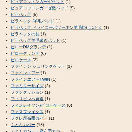
ピュアコットンガーゼケット
(1)
ピュアコットンガーゼ敷パッド
(5)
ビラベック
(5)
ビラベック /羊毛パッド
(1)
ビラベック ドライコーポゾーネン羊毛掛けふとん
(1)
ビラベックの枕
(1)
ビラベック羊毛敷きパッド
(1)
ピローDMグランデ
(1)
ピローグランデ
(6)
ピロケース
(2)
ファイテン シュリンクケット
(1)
ファインエアー
(1)
ファインエアーTWIN
(1)
ファミリーサイズ
(2)
ファンクッション
(1)
フィリピンへ発送
(1)
フィンレイソン)ピローケース
(0)
フォスフレイクス
(1)
フクレ座布団カバー
(1)
ふとんカバー
(18)
ふとんカバー・座布団カバー
(2)