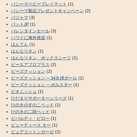
パシーマベビープレイマット
(1)
パシーマ製品プレゼントキャンペーン
(2)
パジャマ
(3)
パットJP
(1)
バレンタインセール
(3)
ハワイに海外発送
(1)
はんてん
(1)
はんなリネン
(1)
はんなリネン ボックスシーツ
(1)
ビーエアプロプラス
(2)
ビーズクッション
(2)
ビーズクッション ─ 34丸球ボール
(1)
ビーズクッション ─ ボルスター
(1)
ピオニッシュ
(1)
ひだまりサポーターシリーズ
(1)
ひのきのすのこベッド
(1)
ひのきの二段ベッド
(1)
ビバルディ・ピロー
(1)
ビューティース ター
(1)
ピュアコットンガーゼ
(2)