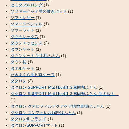
セミダブルロング
(1)
ソファーベッド用の敷きパッド
(1)
ソフトレザー
(1)
ゾマースペシャル
(1)
ゾマーライト
(1)
ダウナレックス
(1)
ダウンエッセンス
(2)
ダウンケット
(1)
ダウンケット 羽毛肌ふとん
(1)
ダウン枕
(1)
タオルケット
(1)
だきまくら用ピロケース
(1)
ダクロン
(3)
ダクロン SUPPORT Mat fiberfill ３層固敷ふとん
(1)
ダクロン SUPPORT Mat fiberfill ３層固敷ふとん 新キルト
(1)
ダクロン クオロフィルアクアケア綿増量掛けふとん
(1)
ダクロン コンフォレル綿掛けふとん
(1)
ダクロン® ブランド
(1)
ダクロンSUPPORTマット
(1)