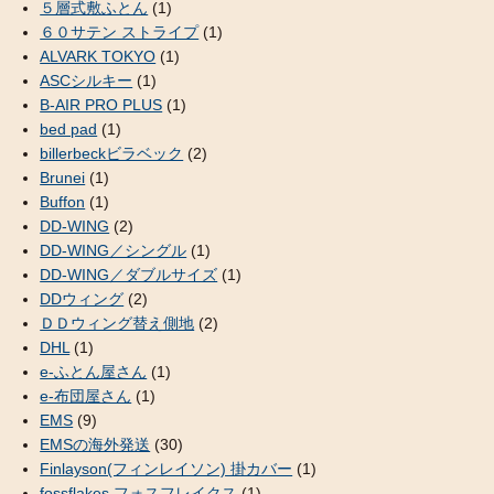
５層式敷ふとん
(1)
６０サテン ストライプ
(1)
ALVARK TOKYO
(1)
ASCシルキー
(1)
B-AIR PRO PLUS
(1)
bed pad
(1)
billerbeckビラベック
(2)
Brunei
(1)
Buffon
(1)
DD-WING
(2)
DD-WING／シングル
(1)
DD-WING／ダブルサイズ
(1)
DDウィング
(2)
ＤＤウィング替え側地
(2)
DHL
(1)
e-ふとん屋さん
(1)
e-布団屋さん
(1)
EMS
(9)
EMSの海外発送
(30)
Finlayson(フィンレイソン) 掛カバー
(1)
fossflakes フォスフレイクス
(1)