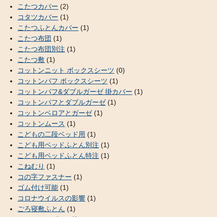
こたつカバー
(2)
コタツカバー
(1)
こたつふとんカバー
(1)
こたつ布団
(1)
こたつ布団別注
(1)
こたつ敷
(1)
コットンニット ボックスシーツ
(0)
コットンパフ ボックスシーツ
(1)
コットンパフ&ダブルガーゼ 掛カバー
(1)
コットンパフとダブルガーゼ
(1)
コットンベロアとガーゼ
(1)
コットンムース
(1)
こどもの二段ベッド用
(1)
こども用ベッドふとん別注
(1)
こども用ベッドふとん特注
(1)
こねむり
(1)
コの字ファスナー
(1)
ゴム付け可能
(1)
コロナウイルスの影響
(1)
ごろ寝敷ふとん
(1)