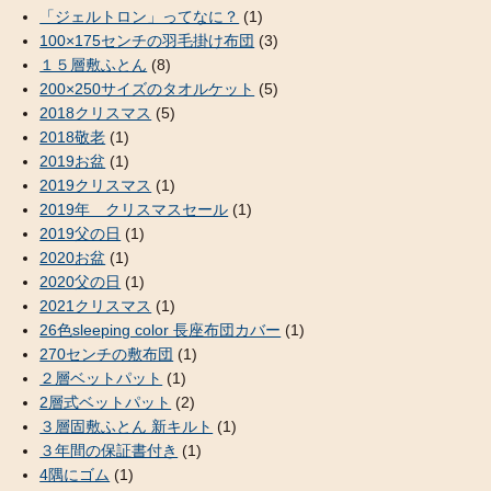
「ジェルトロン」ってなに？
(1)
100×175センチの羽毛掛け布団
(3)
１５層敷ふとん
(8)
200×250サイズのタオルケット
(5)
2018クリスマス
(5)
2018敬老
(1)
2019お盆
(1)
2019クリスマス
(1)
2019年 クリスマスセール
(1)
2019父の日
(1)
2020お盆
(1)
2020父の日
(1)
2021クリスマス
(1)
26色sleeping color 長座布団カバー
(1)
270センチの敷布団
(1)
２層ベットパット
(1)
2層式ベットパット
(2)
３層固敷ふとん 新キルト
(1)
３年間の保証書付き
(1)
4隅にゴム
(1)