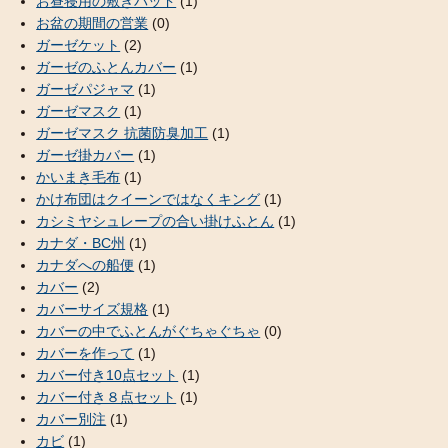
お昼寝用の敷きパッド
(1)
お盆の期間の営業
(0)
ガーゼケット
(2)
ガーゼのふとんカバー
(1)
ガーゼパジャマ
(1)
ガーゼマスク
(1)
ガーゼマスク 抗菌防臭加工
(1)
ガーゼ掛カバー
(1)
かいまき毛布
(1)
かけ布団はクイーンではなくキング
(1)
カシミヤシュレープの合い掛けふとん
(1)
カナダ・BC州
(1)
カナダへの船便
(1)
カバー
(2)
カバーサイズ規格
(1)
カバーの中でふとんがぐちゃぐちゃ
(0)
カバーを作って
(1)
カバー付き10点セット
(1)
カバー付き８点セット
(1)
カバー別注
(1)
カビ
(1)