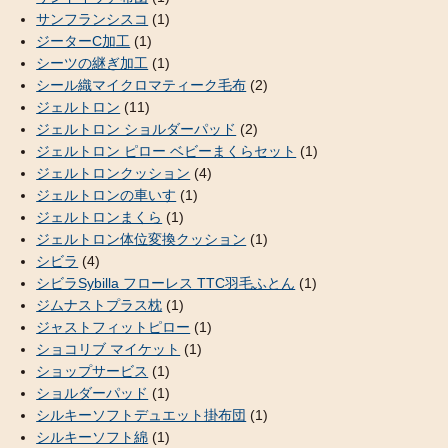
サンフランシスコ
(1)
ジーターC加工
(1)
シーツの継ぎ加工
(1)
シール織マイクロマティーク毛布
(2)
ジェルトロン
(11)
ジェルトロン ショルダーパッド
(2)
ジェルトロン ピロー ベビーまくらセット
(1)
ジェルトロンクッション
(4)
ジェルトロンの車いす
(1)
ジェルトロンまくら
(1)
ジェルトロン体位変換クッション
(1)
シビラ
(4)
シビラSybilla フローレス TTC羽毛ふとん
(1)
ジムナストプラス枕
(1)
ジャストフィットピロー
(1)
ショコリブ マイケット
(1)
ショップサービス
(1)
ショルダーパッド
(1)
シルキーソフトデュエット掛布団
(1)
シルキーソフト綿
(1)