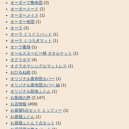
オーダーで敷布団
(2)
オーダーメード
(1)
オーダーメイド
(1)
オーダー布団
(1)
オーラ
(3)
オーラ ぐうぐうパッド
(1)
オーラ くつろぎマット
(1)
オーラ蓄熱
(1)
オールスヌーピー柄 タオルケット
(1)
オクラホマ
(4)
オクラホマシングルマットレス
(1)
おひるね枕
(1)
オリジナル座布団カバー
(1)
オリジナル座布団カバー 紬
(1)
オリジナル防炎ふとん
(1)
お客様の声
(2,147)
お店情報
(459)
お昼寝5点セット ミッフィー
(1)
お昼寝ふとん
(1)
お昼寝ふとん７点セット
(1)