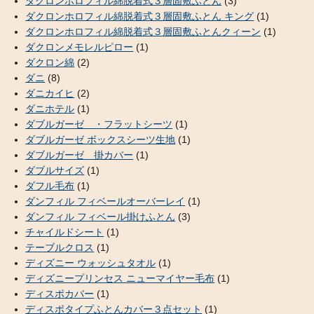
ダクロンホロフィル綿脱着式３層固敷ふとん
(3)
ダクロンホロフィル綿脱着式３層固敷ふとん キング
(1)
ダクロンホロフィル綿脱着式３層固敷ふとんクィーン
(1)
ダクロンメモレルピロー
(1)
ダクロン綿
(2)
ダニ
(8)
ダニカイヒ
(2)
ダニホテル
(1)
ダブルガーゼ ・フラットシーツ
(1)
ダブルガーゼ ボックスシーツ生地
(1)
ダブルガーゼ 掛カバー
(1)
ダブルサイズ
(1)
ダフル毛布
(1)
ダンフィル フィベールオーバーレイ
(1)
ダンフィル フィベール掛けふとん
(3)
チャイルドシート
(1)
テーブルクロス
(1)
ディズニー ウォッシュタオル
(1)
ディズニープリンセス ニューマイヤー毛布
(1)
ディスポカバー
(1)
ディスポタイプふとんカバー３点セット
(1)