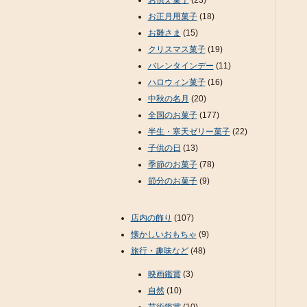
お供え菓子
(23)
お正月用菓子
(18)
お雛さま
(15)
クリスマス菓子
(19)
バレンタインデー
(11)
ハロウィン菓子
(16)
中秋の名月
(20)
全国のお菓子
(177)
半生・寒天ゼリー菓子
(22)
子供の日
(13)
季節のお菓子
(78)
節分のお菓子
(9)
店内の飾り
(107)
懐かしいおもちゃ
(9)
旅行・趣味など
(48)
映画鑑賞
(3)
自然
(10)