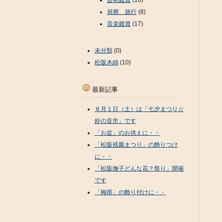
芸術鑑賞
(10)
視察、旅行
(8)
音楽鑑賞
(17)
未分類
(0)
松阪木綿
(10)
最新記事
８月１日（土）は「七夕まつり☆
鈴の音市」です
「お盆」のお供えに・・
「松阪祇園まつり」の飾りつけ
に・・
「松阪撫子どんな花？祭り」開催
です
「梅雨」の飾り付けに・・