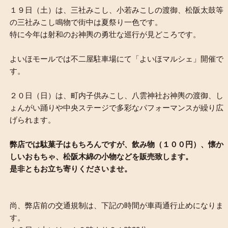
１９日（土）は、三社みこし、小若みこしの渡御、松阪太鼓等
の三社みこし鳴物で街中は夏祭り一色です。
特に今年は射和のお神輿の勇壮な巡行が見どころです。
よいほモールでは不二屋駐車場にて「よいほマルシェ」開催で
す。
２０日（日）は、町内子供みこし、八雲神社お神輿の渡御、し
ょんがい踊りや中央ステージで多彩なパフォーマンスが繰り広
げられます。
弊店では駄菓子はもちろんですが、飲み物（１００円）、懐か
しいおもちゃ、松阪木綿の小物などを販売致します。
是非ともお立ち寄りくださいませ。
尚、弊店前の交通規制は、下記の時間が車両通行止めになりま
す。