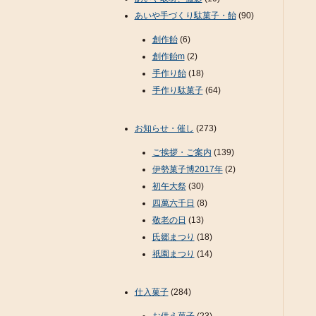
あいや手づくり駄菓子・飴
(90)
創作飴
(6)
創作飴m
(2)
手作り飴
(18)
手作り駄菓子
(64)
お知らせ・催し
(273)
ご挨拶・ご案内
(139)
伊勢菓子博2017年
(2)
初午大祭
(30)
四萬六千日
(8)
敬老の日
(13)
氏郷まつり
(18)
祇園まつり
(14)
仕入菓子
(284)