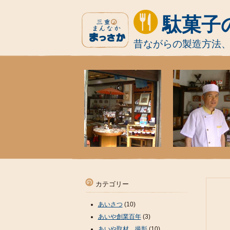
駄菓子
昔ながらの製造方法
カテゴリー
あいさつ
(10)
あいや創業百年
(3)
あいや取材、撮影
(10)