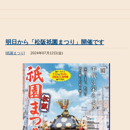
明日から「松阪祇園まつり」開催です
[
祇園まつり
]
2024年07月12日(金)