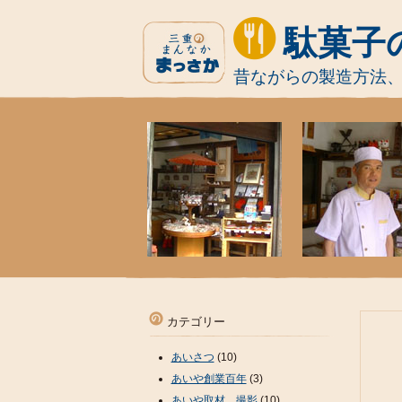
駄菓子
昔ながらの製造方法
カテゴリー
あいさつ
(10)
あいや創業百年
(3)
あいや取材、撮影
(10)