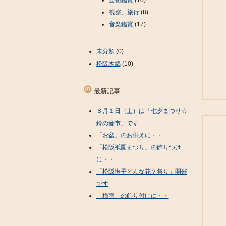
芸術鑑賞
(10)
視察、旅行
(8)
音楽鑑賞
(17)
未分類
(0)
松阪木綿
(10)
最新記事
８月１日（土）は「七夕まつり☆
鈴の音市」です
「お盆」のお供えに・・
「松阪祇園まつり」の飾りつけ
に・・
「松阪撫子どんな花？祭り」開催
です
「梅雨」の飾り付けに・・