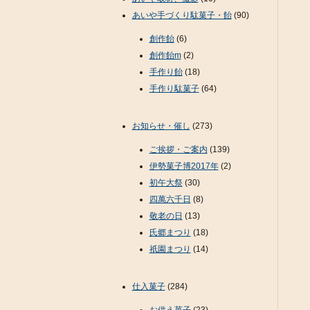
あいや手づくり駄菓子・飴
(90)
創作飴
(6)
創作飴m
(2)
手作り飴
(18)
手作り駄菓子
(64)
お知らせ・催し
(273)
ご挨拶・ご案内
(139)
伊勢菓子博2017年
(2)
初午大祭
(30)
四萬六千日
(8)
敬老の日
(13)
氏郷まつり
(18)
祇園まつり
(14)
仕入菓子
(284)