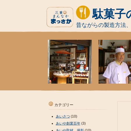
駄菓子
昔ながらの製造方法
カテゴリー
あいさつ
(10)
あいや創業百年
(3)
あいや取材、撮影
(10)