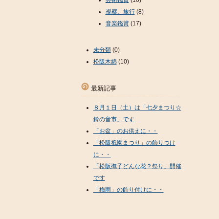
芸術鑑賞
(10)
視察、旅行
(8)
音楽鑑賞
(17)
未分類
(0)
松阪木綿
(10)
最新記事
８月１日（土）は「七夕まつり☆
鈴の音市」です
「お盆」のお供えに・・
「松阪祇園まつり」の飾りつけ
に・・
「松阪撫子どんな花？祭り」開催
です
「梅雨」の飾り付けに・・