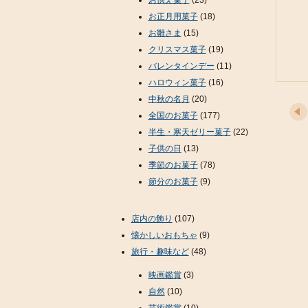
お供え菓子
(23)
お正月用菓子
(18)
お雛さま
(15)
クリスマス菓子
(19)
バレンタインデー
(11)
ハロウィン菓子
(16)
中秋の名月
(20)
全国のお菓子
(177)
半生・寒天ゼリー菓子
(22)
子供の日
(13)
季節のお菓子
(78)
節分のお菓子
(9)
店内の飾り
(107)
懐かしいおもちゃ
(9)
旅行・趣味など
(48)
映画鑑賞
(3)
自然
(10)