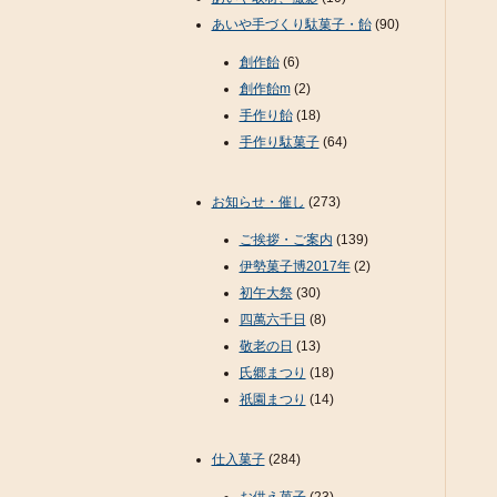
あいや手づくり駄菓子・飴
(90)
創作飴
(6)
創作飴m
(2)
手作り飴
(18)
手作り駄菓子
(64)
お知らせ・催し
(273)
ご挨拶・ご案内
(139)
伊勢菓子博2017年
(2)
初午大祭
(30)
四萬六千日
(8)
敬老の日
(13)
氏郷まつり
(18)
祇園まつり
(14)
仕入菓子
(284)